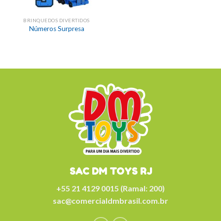
BRINQUEDOS DIVERTIDOS
Números Surpresa
SAC DM TOYS RJ
+55 21 4129 0015 (Ramal: 200)
sac@comercialdmbrasil.com.br