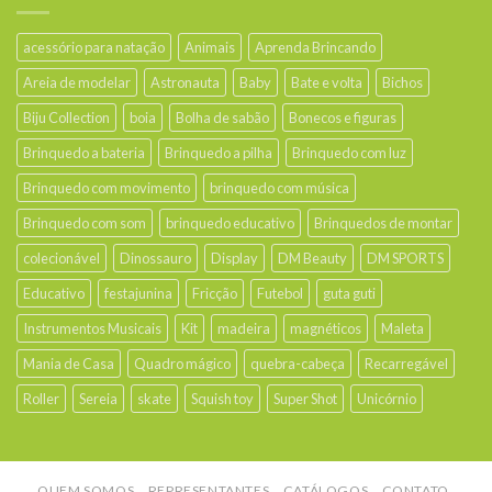
acessório para natação
Animais
Aprenda Brincando
Areia de modelar
Astronauta
Baby
Bate e volta
Bichos
Biju Collection
boia
Bolha de sabão
Bonecos e figuras
Brinquedo a bateria
Brinquedo a pilha
Brinquedo com luz
Brinquedo com movimento
brinquedo com música
Brinquedo com som
brinquedo educativo
Brinquedos de montar
colecionável
Dinossauro
Display
DM Beauty
DM SPORTS
Educativo
festajunina
Fricção
Futebol
guta guti
Instrumentos Musicais
Kit
madeira
magnéticos
Maleta
Mania de Casa
Quadro mágico
quebra-cabeça
Recarregável
Roller
Sereia
skate
Squish toy
Super Shot
Unicórnio
QUEM SOMOS
REPRESENTANTES
CATÁLOGOS
CONTATO