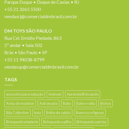
Parque Duque • Duque de Caxias • RJ
+55 21 3265 5500
vendasrj@comercialdmbrasil.com.br
DM TOYS SÃO PAULO
Rua Cel. Emídio Piedade, 863
5º andar • Sala 502
Brás • São Paulo • SP
+55 11 94038-8799
vendassp@comercialdmbrasil.com.br
TAGS
acessório para natação
Animais
Aprenda Brincando
Areia de modelar
Astronauta
Baby
Bate e volta
Bichos
Biju Collection
boia
Bolha de sabão
Bonecos e figuras
Brinquedo a bateria
Brinquedo a pilha
Brinquedo com luz