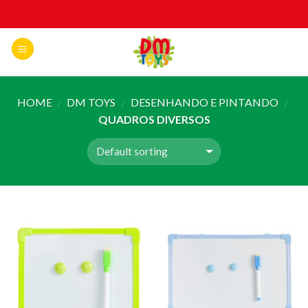
Skip
to
content
HOME
DM TOYS
DESENHANDO E PINTANDO
/
/
/
QUADROS DIVERSOS