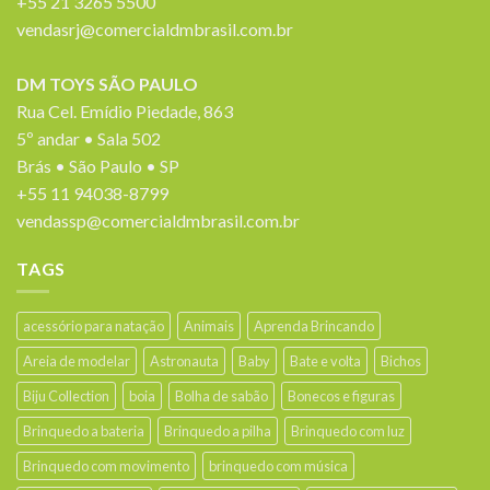
+55 21 3265 5500
vendasrj@comercialdmbrasil.com.br
DM TOYS SÃO PAULO
Rua Cel. Emídio Piedade, 863
5º andar • Sala 502
Brás • São Paulo • SP
+55 11 94038-8799
vendassp@comercialdmbrasil.com.br
TAGS
acessório para natação
Animais
Aprenda Brincando
Areia de modelar
Astronauta
Baby
Bate e volta
Bichos
Biju Collection
boia
Bolha de sabão
Bonecos e figuras
Brinquedo a bateria
Brinquedo a pilha
Brinquedo com luz
Brinquedo com movimento
brinquedo com música