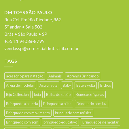
DM TOYS SÃO PAULO
Rua Cel. Emídio Piedade, 863
5º andar • Sala 502
Brás • São Paulo • SP
+55 11 94038-8799
vendassp@comercialdmbrasil.com.br
TAGS
acessório para natação
Animais
Aprenda Brincando
Areia de modelar
Astronauta
Baby
Bate e volta
Bichos
Biju Collection
boia
Bolha de sabão
Bonecos e figuras
Brinquedo a bateria
Brinquedo a pilha
Brinquedo com luz
Brinquedo com movimento
brinquedo com música
Brinquedo com som
brinquedo educativo
Brinquedos de montar