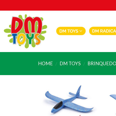
Skip
to
content
HOME
DM TOYS
BRINQUEDO
/
/