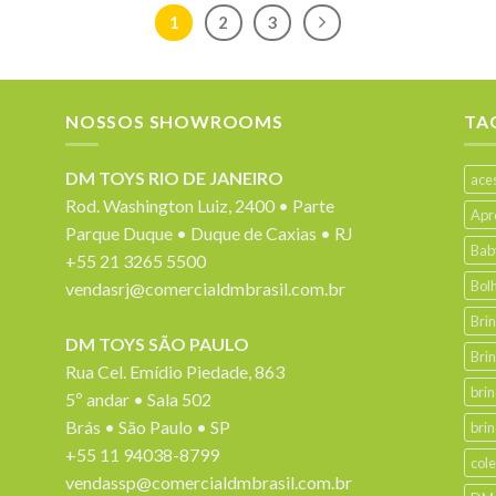
1
2
3
NOSSOS SHOWROOMS
TA
DM TOYS RIO DE JANEIRO
ace
Rod. Washington Luiz, 2400 • Parte
Apr
Parque Duque • Duque de Caxias • RJ
Bab
+55 21 3265 5500
Bol
vendasrj@comercialdmbrasil.com.br
Bri
DM TOYS SÃO PAULO
Bri
Rua Cel. Emídio Piedade, 863
bri
5º andar • Sala 502
Brás • São Paulo • SP
bri
+55 11 94038-8799
col
vendassp@comercialdmbrasil.com.br