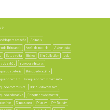
GS
ssório para natação
Animais
enda Brincando
Areia de modelar
Astronauta
y
Bate e volta
Bichos
Biju Collection
boia
ha de sabão
Bonecos e figuras
nquedo a bateria
Brinquedo a pilha
nquedo com luz
Brinquedo com movimento
nquedo com música
Brinquedo com som
nquedo educativo
Brinquedos de montar
ecionável
Dinossauro
Display
DM Beauty