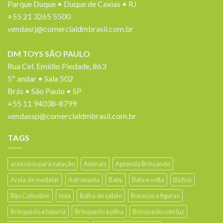
Parque Duque • Duque de Caxias • RJ
+55 21 3265 5500
vendasrj@comercialdmbrasil.com.br
DM TOYS SÃO PAULO
Rua Cel. Emídio Piedade, 863
5º andar • Sala 502
Brás • São Paulo • SP
+55 11 94038-8799
vendassp@comercialdmbrasil.com.br
TAGS
acessório para natação
Animais
Aprenda Brincando
Areia de modelar
Astronauta
Baby
Bate e volta
Bichos
Biju Collection
boia
Bolha de sabão
Bonecos e figuras
Brinquedo a bateria
Brinquedo a pilha
Brinquedo com luz