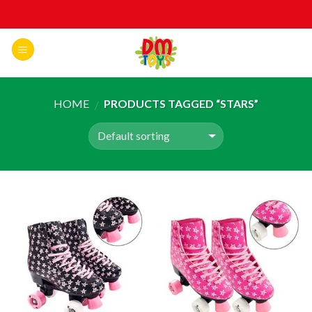
Skip
to
content
HOME
PRODUCTS TAGGED “STARS”
/