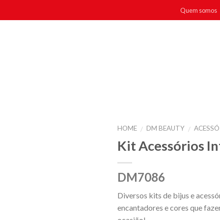
Quem somos
HOME
DM BEAUTY
ACESSÓ
/
/
Kit Acessórios I
DM7086
Diversos kits de bijus e acess
encantadores e cores que faze
ocasião!