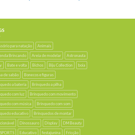
GS
ssório para natação
Animais
enda Brincando
Areia de modelar
Astronauta
y
Bate e volta
Bichos
Biju Collection
boia
ha de sabão
Bonecos e figuras
nquedo a bateria
Brinquedo a pilha
nquedo com luz
Brinquedo com movimento
nquedo com música
Brinquedo com som
nquedo educativo
Brinquedos de montar
ecionável
Dinossauro
Display
DM Beauty
 SPORTS
Educativo
festajunina
Fricção