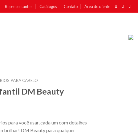
Representantes
Catálogos
Contato
Área do cliente
RIOS PARA CABELO
nfantil DM Beauty
órios para você usar, cada um com detalhes
m brilhar! DM Beauty para qualquer