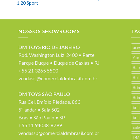
1:20 Sport
NOSSOS SHOWROOMS
TA
DM TOYS RIO DE JANEIRO
ace
Rod. Washington Luiz, 2400 • Parte
Apr
Parque Duque • Duque de Caxias • RJ
Bab
+55 21 3265 5500
Bol
vendasrj@comercialdmbrasil.com.br
Bri
DM TOYS SÃO PAULO
Bri
Rua Cel. Emídio Piedade, 863
bri
5º andar • Sala 502
Brás • São Paulo • SP
bri
+55 11 94038-8799
col
vendassp@comercialdmbrasil.com.br
DM