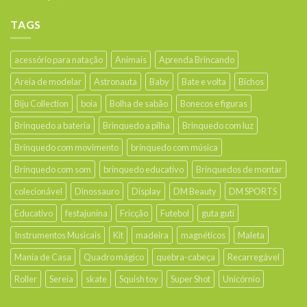
TAGS
acessório para natação
Animais
Aprenda Brincando
Areia de modelar
Astronauta
Baby
Bate e volta
Bichos
Biju Collection
boia
Bolha de sabão
Bonecos e figuras
Brinquedo a bateria
Brinquedo a pilha
Brinquedo com luz
Brinquedo com movimento
brinquedo com música
Brinquedo com som
brinquedo educativo
Brinquedos de montar
colecionável
Dinossauro
Display
DM Beauty
DM SPORTS
Educativo
festajunina
Fricção
Futebol
guta guti
Instrumentos Musicais
Kit
madeira
magnéticos
Maleta
Mania de Casa
Quadro mágico
quebra-cabeça
Recarregável
Roller
Sereia
skate
Squish toy
Super Shot
Unicórnio