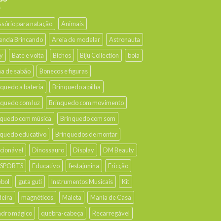
ssório para natação
Animais
enda Brincando
Areia de modelar
Astronauta
y
Bate e volta
Bichos
Biju Collection
boia
ha de sabão
Bonecos e figuras
nquedo a bateria
Brinquedo a pilha
nquedo com luz
Brinquedo com movimento
nquedo com música
Brinquedo com som
nquedo educativo
Brinquedos de montar
ecionável
Dinossauro
Display
DM Beauty
 SPORTS
Educativo
festajunina
Fricção
ebol
guta guti
Instrumentos Musicais
Kit
eira
magnéticos
Maleta
Mania de Casa
dro mágico
quebra-cabeça
Recarregável