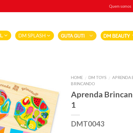
Quem somos
HOME
DM TOYS
APRENDA 
/
/
BRINCANDO
Aprenda Brinca
1
DMT0043