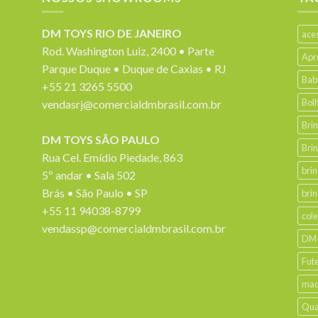
DM TOYS RIO DE JANEIRO
ace
Rod. Washington Luiz, 2400 • Parte
Apr
Parque Duque • Duque de Caxias • RJ
Bab
+55 21 3265 5500
Bol
vendasrj@comercialdmbrasil.com.br
Bri
DM TOYS SÃO PAULO
Bri
Rua Cel. Emídio Piedade, 863
bri
5º andar • Sala 502
Brás • São Paulo • SP
bri
+55 11 94038-8799
col
vendassp@comercialdmbrasil.com.br
DM
Fut
mad
Qua