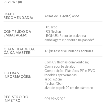
REVIEWS (0)
IDADE
Acima de 08 (oito) anos.
RECOMENDADA:
· 01 arco;
· 03 flechas;
CONTEÚDO DA
EMBALAGEM:
· BÔNUS: Recorte o alvo na
embalagem e pendure na parede!
QUANTIDADE DA
16 (dezesseis) unidades sortidas
CAIXA MASTER:
Com 03 flechas com ventosa;
Com recorte de alvo;
Composição: Plásticos PP e PVC
OUTRAS
Medidas aproximadas:
INFORMAÇÕES:
arco: 62 cm
flecha: 42cm
alvo de papel: 20 cm de diâmetro
REGISTRO DO
009 996/2022
INMETRO: