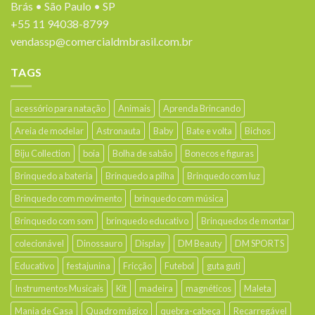
Brás • São Paulo • SP
+55 11 94038-8799
vendassp@comercialdmbrasil.com.br
TAGS
acessório para natação
Animais
Aprenda Brincando
Areia de modelar
Astronauta
Baby
Bate e volta
Bichos
Biju Collection
boia
Bolha de sabão
Bonecos e figuras
Brinquedo a bateria
Brinquedo a pilha
Brinquedo com luz
Brinquedo com movimento
brinquedo com música
Brinquedo com som
brinquedo educativo
Brinquedos de montar
colecionável
Dinossauro
Display
DM Beauty
DM SPORTS
Educativo
festajunina
Fricção
Futebol
guta guti
Instrumentos Musicais
Kit
madeira
magnéticos
Maleta
Mania de Casa
Quadro mágico
quebra-cabeça
Recarregável