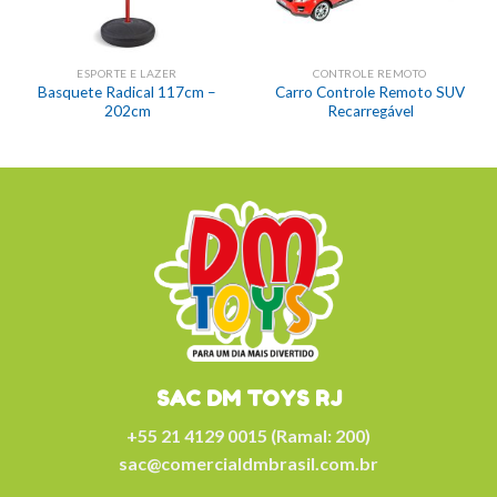
ESPORTE E LAZER
CONTROLE REMOTO
Basquete Radical 117cm –
Carro Controle Remoto SUV
202cm
Recarregável
SAC DM TOYS RJ
+55 21 4129 0015 (Ramal: 200)
sac@comercialdmbrasil.com.br