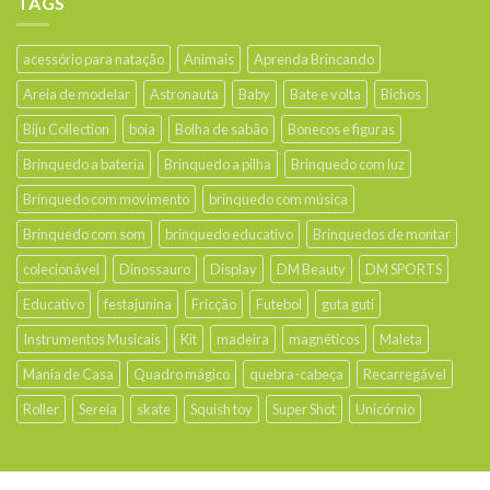
TAGS
acessório para natação
Animais
Aprenda Brincando
Areia de modelar
Astronauta
Baby
Bate e volta
Bichos
Biju Collection
boia
Bolha de sabão
Bonecos e figuras
Brinquedo a bateria
Brinquedo a pilha
Brinquedo com luz
Brinquedo com movimento
brinquedo com música
Brinquedo com som
brinquedo educativo
Brinquedos de montar
colecionável
Dinossauro
Display
DM Beauty
DM SPORTS
Educativo
festajunina
Fricção
Futebol
guta guti
Instrumentos Musicais
Kit
madeira
magnéticos
Maleta
Mania de Casa
Quadro mágico
quebra-cabeça
Recarregável
Roller
Sereia
skate
Squish toy
Super Shot
Unicórnio