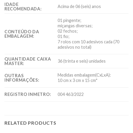
IDADE
Acima de 06 (seis) anos
RECOMENDADA:
01 pingente;
miçangas diversas;
02 fechos;
CONTEÚDO DA
EMBALAGEM:
01 fio;
7 rolos com 10 adesivos cada (70
adesivos no total)
QUANTIDADE CAIXA
36 (trinta e seis) unidades
MASTER:
Medidas embalagem(CxLxA):
OUTRAS
INFORMAÇÕES:
10 cm x 3 cm x 15 cm*
REGISTRO INMETRO:
004 463/2022
RELATED PRODUCTS