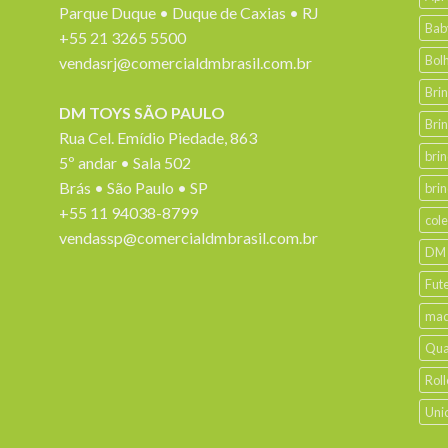
Parque Duque • Duque de Caxias • RJ
Bab
+55 21 3265 5500
Bol
vendasrj@comercialdmbrasil.com.br
Bri
DM TOYS SÃO PAULO
Bri
Rua Cel. Emídio Piedade, 863
bri
5º andar • Sala 502
Brás • São Paulo • SP
bri
+55 11 94038-8799
col
vendassp@comercialdmbrasil.com.br
DM
Fut
mad
Qua
Roll
Uni