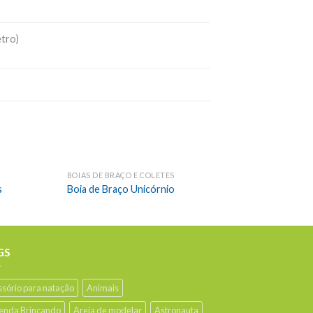
etro)
BOIAS DE BRAÇO E COLETES
s
Boia de Braço Unicórnio
GS
ssório para natação
Animais
enda Brincando
Areia de modelar
Astronauta