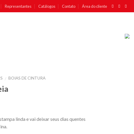
Representantes
Catálogos
Contato
Área do cliente
IS
BOIAS DE CINTURA
/
eia
tampa linda e vai deixar seus dias quentes
ina.