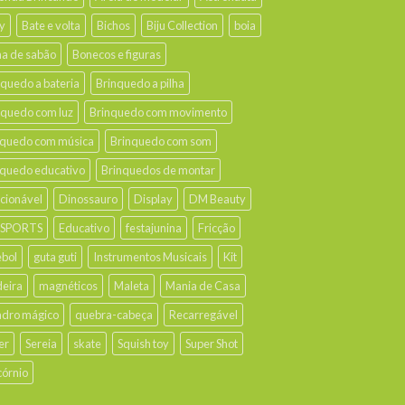
y
Bate e volta
Bichos
Biju Collection
boia
ha de sabão
Bonecos e figuras
nquedo a bateria
Brinquedo a pilha
nquedo com luz
Brinquedo com movimento
nquedo com música
Brinquedo com som
nquedo educativo
Brinquedos de montar
ecionável
Dinossauro
Display
DM Beauty
 SPORTS
Educativo
festajunina
Fricção
ebol
guta guti
Instrumentos Musicais
Kit
eira
magnéticos
Maleta
Mania de Casa
dro mágico
quebra-cabeça
Recarregável
er
Sereia
skate
Squish toy
Super Shot
córnio