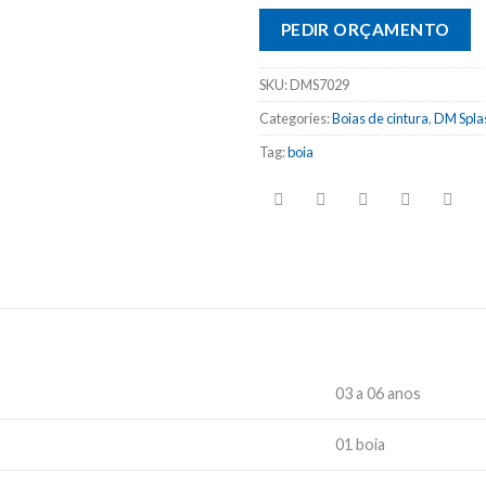
PEDIR ORÇAMENTO
SKU:
DMS7029
Categories:
Boias de cintura
,
DM Spla
Tag:
boia
03 a 06 anos
01 boia