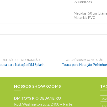
72 unidades
Medidas: 50 cm (diâm
Material: PVC
ACESSÓRIOS PARA NATAÇÃO
ACESSÓRIOS PARA NATAÇÃO
ouca para Natação DM Splash
Touca para Natação Peixinho
NOSSOS SHOWROOMS
TA
DM TOYS RIO DE JANEIRO
ace
Rod. Washington Luiz, 2400 • Parte
Apr