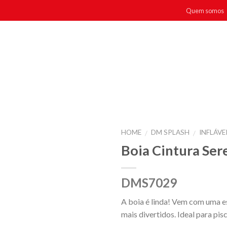
Quem somos
HOME
DM SPLASH
INFLÁVE
/
/
Boia Cintura Ser
DMS7029
A boia é linda! Vem com uma es
mais divertidos. Ideal para pisc