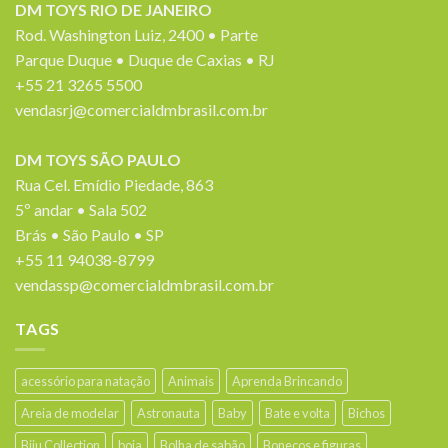
DM TOYS RIO DE JANEIRO
Rod. Washington Luiz, 2400 • Parte
Parque Duque • Duque de Caxias • RJ
+55 21 3265 5500
vendasrj@comercialdmbrasil.com.br
DM TOYS SÃO PAULO
Rua Cel. Emídio Piedade, 863
5º andar • Sala 502
Brás • São Paulo • SP
+55 11 94038-8799
vendassp@comercialdmbrasil.com.br
TAGS
acessório para natação
Animais
Aprenda Brincando
Areia de modelar
Astronauta
Baby
Bate e volta
Bichos
Biju Collection
boia
Bolha de sabão
Bonecos e figuras