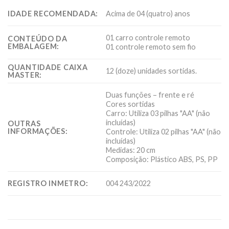
IDADE RECOMENDADA:
Acima de 04 (quatro) anos
01 carro controle remoto
CONTEÚDO DA
EMBALAGEM:
01 controle remoto sem fio
QUANTIDADE CAIXA
12 (doze) unidades sortidas.
MASTER:
Duas funções – frente e ré
Cores sortidas
Carro: Utiliza 03 pilhas "AA" (não
incluídas)
OUTRAS
INFORMAÇÕES:
Controle: Utiliza 02 pilhas "AA" (não
incluídas)
Medidas: 20 cm
Composição: Plástico ABS, PS, PP
REGISTRO INMETRO:
004 243/2022