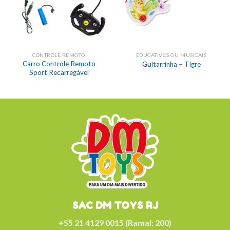
CONTROLE REMOTO
EDUCATIVOS OU MUSICAIS
Carro Controle Remoto
Guitarrinha – Tigre
Sport Recarregável
SAC DM TOYS RJ
+55 21 4129 0015 (Ramal: 200)