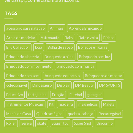
TAGS
acessório para natação
Animais
Aprenda Brincando
Areia de modelar
Astronauta
Baby
Bate e volta
Bichos
Biju Collection
boia
Bolha de sabão
Bonecos e figuras
Brinquedo a bateria
Brinquedo a pilha
Brinquedo com luz
Brinquedo com movimento
brinquedo com música
Brinquedo com som
brinquedo educativo
Brinquedos de montar
colecionável
Dinossauro
Display
DM Beauty
DM SPORTS
Educativo
festajunina
Fricção
Futebol
guta guti
Instrumentos Musicais
Kit
madeira
magnéticos
Maleta
Mania de Casa
Quadro mágico
quebra-cabeça
Recarregável
Roller
Sereia
skate
Squish toy
Super Shot
Unicórnio