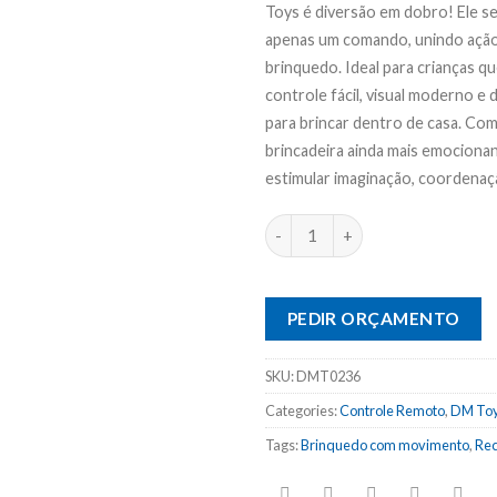
Toys é diversão em dobro! Ele s
apenas um comando, unindo ação
brinquedo.
Ideal para crianças q
controle fácil, visual moderno e
para brincar dentro de casa. Com 
brincadeira ainda mais emociona
estimular imaginação, coordenaçã
PEDIR ORÇAMENTO
SKU:
DMT0236
Categories:
Controle Remoto
,
DM To
Tags:
Brinquedo com movimento
,
Rec