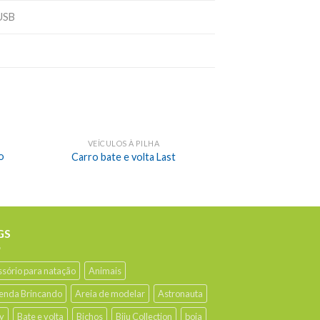
USB
VEÍCULOS À PILHA
o
Carro bate e volta Last
GS
ssório para natação
Animais
enda Brincando
Areia de modelar
Astronauta
y
Bate e volta
Bichos
Biju Collection
boia