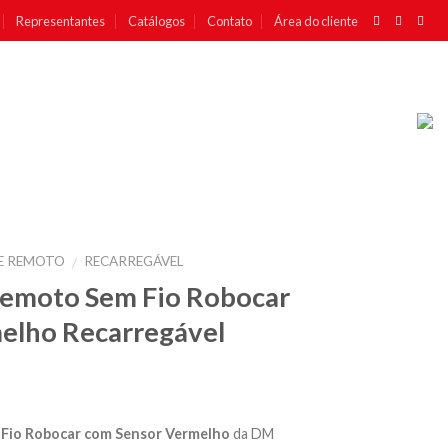
Representantes
Catálogos
Contato
Área do cliente
E REMOTO
RECARREGÁVEL
/
Remoto Sem Fio Robocar
elho Recarregável
Fio Robocar com Sensor Vermelho
da DM