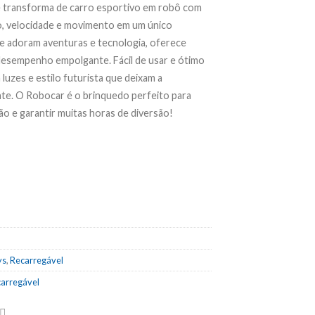
e transforma de carro esportivo em robô com
, velocidade e movimento em um único
ue adoram aventuras e tecnologia, oferece
 desempenho empolgante. Fácil de usar e ótimo
luzes e estilo futurista que deixam a
nte. O Robocar é o
brinquedo perfeito para
o e garantir muitas horas de diversão!
ys
,
Recarregável
arregável