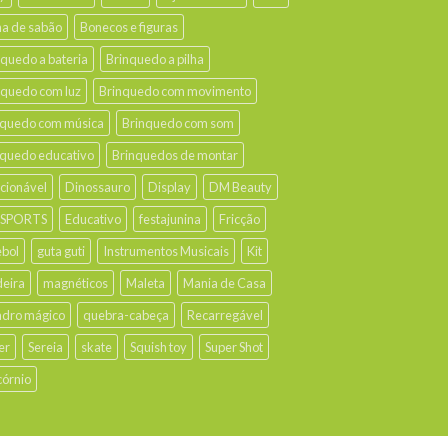
ha de sabão
Bonecos e figuras
nquedo a bateria
Brinquedo a pilha
nquedo com luz
Brinquedo com movimento
nquedo com música
Brinquedo com som
nquedo educativo
Brinquedos de montar
ecionável
Dinossauro
Display
DM Beauty
 SPORTS
Educativo
festajunina
Fricção
ebol
guta guti
Instrumentos Musicais
Kit
eira
magnéticos
Maleta
Mania de Casa
dro mágico
quebra-cabeça
Recarregável
er
Sereia
skate
Squish toy
Super Shot
córnio