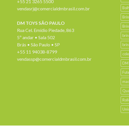
+55 21 3265 5500
Bol
vendasrj@comercialdmbrasil.com.br
Bri
DM TOYS SÃO PAULO
Bri
Rua Cel. Emídio Piedade, 863
bri
5º andar • Sala 502
Brás • São Paulo • SP
bri
+55 11 94038-8799
col
vendassp@comercialdmbrasil.com.br
DM
Fut
mad
Qua
Roll
Uni