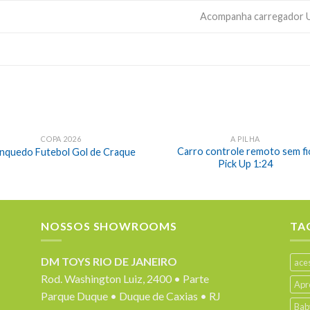
Acompanha carregador 
COPA 2026
A PILHA
Carro controle remoto sem fi
inquedo Futebol Gol de Craque
Pick Up 1:24
NOSSOS SHOWROOMS
TA
DM TOYS RIO DE JANEIRO
ace
Rod. Washington Luiz, 2400 • Parte
Apr
Parque Duque • Duque de Caxias • RJ
Bab