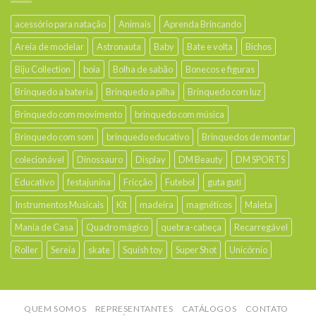
acessório para natação
Animais
Aprenda Brincando
Areia de modelar
Astronauta
Baby
Bate e volta
Bichos
Biju Collection
boia
Bolha de sabão
Bonecos e figuras
Brinquedo a bateria
Brinquedo a pilha
Brinquedo com luz
Brinquedo com movimento
brinquedo com música
Brinquedo com som
brinquedo educativo
Brinquedos de montar
colecionável
Dinossauro
Display
DM Beauty
DM SPORTS
Educativo
festajunina
Fricção
Futebol
guta guti
Instrumentos Musicais
Kit
madeira
magnéticos
Maleta
Mania de Casa
Quadro mágico
quebra-cabeça
Recarregável
Roller
Sereia
skate
Squish toy
Super Shot
Unicórnio
QUEM SOMOS
REPRESENTANTES
CATÁLOGOS
CONTATO