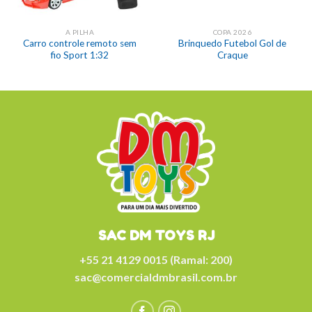
A PILHA
COPA 2026
Carro controle remoto sem
Brinquedo Futebol Gol de
fio Sport 1:32
Craque
SAC DM TOYS RJ
+55 21 4129 0015 (Ramal: 200)
sac@comercialdmbrasil.com.br