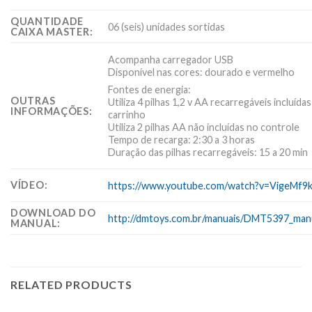
QUANTIDADE
06 (seis) unidades sortidas
CAIXA MASTER:
Acompanha carregador USB
Disponível nas cores: dourado e vermelho
Fontes de energia:
OUTRAS
Utiliza 4 pilhas 1,2 v AA recarregáveis incluída
INFORMAÇÕES:
carrinho
Utiliza 2 pilhas AA não incluídas no controle
Tempo de recarga: 2:30 a 3 horas
Duração das pilhas recarregáveis: 15 a 20 min
VÍDEO:
https://www.youtube.com/watch?v=VigeMf9
DOWNLOAD DO
http://dmtoys.com.br/manuais/DMT5397_manu
MANUAL:
RELATED PRODUCTS