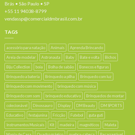
Brás • São Paulo • SP
+55 11 94038-8799
vendassp@comercialdmbrasil.com.br
TAGS
acessório para natação
Animais
Aprenda Brincando
Areia de modelar
Astronauta
Baby
Bate e volta
Bichos
Biju Collection
boia
Bolha de sabão
Bonecos e figuras
Brinquedo a bateria
Brinquedo a pilha
Brinquedo com luz
Brinquedo com movimento
brinquedo com música
Brinquedo com som
brinquedo educativo
Brinquedos de montar
colecionável
Dinossauro
Display
DM Beauty
DM SPORTS
Educativo
festajunina
Fricção
Futebol
guta guti
Instrumentos Musicais
Kit
madeira
magnéticos
Maleta
Mania de Casa
Quadro mágico
quebra-cabeça
Recarregável