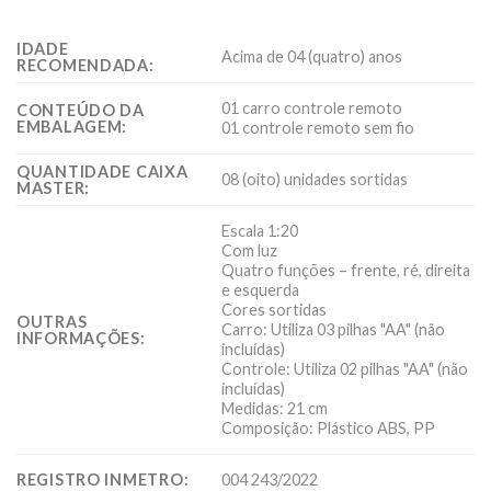
IDADE
Acima de 04 (quatro) anos
RECOMENDADA:
01 carro controle remoto
CONTEÚDO DA
EMBALAGEM:
01 controle remoto sem fio
QUANTIDADE CAIXA
08 (oito) unidades sortidas
MASTER:
Escala 1:20
Com luz
Quatro funções – frente, ré, direita
e esquerda
Cores sortidas
OUTRAS
Carro: Utiliza 03 pilhas "AA" (não
INFORMAÇÕES:
incluídas)
Controle: Utiliza 02 pilhas "AA" (não
incluídas)
Medidas: 21 cm
Composição: Plástico ABS, PP
REGISTRO INMETRO:
004 243/2022