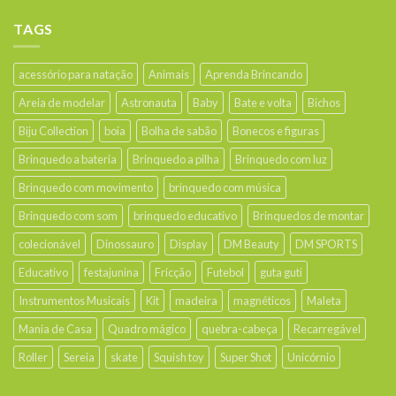
TAGS
acessório para natação
Animais
Aprenda Brincando
Areia de modelar
Astronauta
Baby
Bate e volta
Bichos
Biju Collection
boia
Bolha de sabão
Bonecos e figuras
Brinquedo a bateria
Brinquedo a pilha
Brinquedo com luz
Brinquedo com movimento
brinquedo com música
Brinquedo com som
brinquedo educativo
Brinquedos de montar
colecionável
Dinossauro
Display
DM Beauty
DM SPORTS
Educativo
festajunina
Fricção
Futebol
guta guti
Instrumentos Musicais
Kit
madeira
magnéticos
Maleta
Mania de Casa
Quadro mágico
quebra-cabeça
Recarregável
Roller
Sereia
skate
Squish toy
Super Shot
Unicórnio