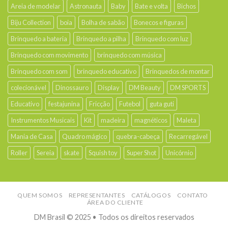
Areia de modelar
Astronauta
Baby
Bate e volta
Bichos
Biju Collection
boia
Bolha de sabão
Bonecos e figuras
Brinquedo a bateria
Brinquedo a pilha
Brinquedo com luz
Brinquedo com movimento
brinquedo com música
Brinquedo com som
brinquedo educativo
Brinquedos de montar
colecionável
Dinossauro
Display
DM Beauty
DM SPORTS
Educativo
festajunina
Fricção
Futebol
guta guti
Instrumentos Musicais
Kit
madeira
magnéticos
Maleta
Mania de Casa
Quadro mágico
quebra-cabeça
Recarregável
Roller
Sereia
skate
Squish toy
Super Shot
Unicórnio
QUEM SOMOS
REPRESENTANTES
CATÁLOGOS
CONTATO
ÁREA DO CLIENTE
DM Brasil © 2025 • Todos os direitos reservados