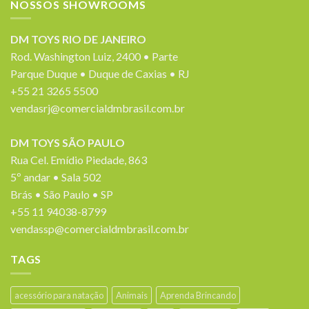
NOSSOS SHOWROOMS
DM TOYS RIO DE JANEIRO
Rod. Washington Luiz, 2400 • Parte
Parque Duque • Duque de Caxias • RJ
+55 21 3265 5500
vendasrj@comercialdmbrasil.com.br
DM TOYS SÃO PAULO
Rua Cel. Emídio Piedade, 863
5º andar • Sala 502
Brás • São Paulo • SP
+55 11 94038-8799
vendassp@comercialdmbrasil.com.br
TAGS
acessório para natação
Animais
Aprenda Brincando