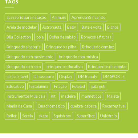
TAGS
acessório para natação
Animais
Aprenda Brincando
Areia de modelar
Astronauta
Baby
Bate e volta
Bichos
Biju Collection
boia
Bolha de sabão
Bonecos e figuras
Brinquedo a bateria
Brinquedo a pilha
Brinquedo com luz
Brinquedo com movimento
brinquedo com música
Brinquedo com som
brinquedo educativo
Brinquedos de montar
colecionável
Dinossauro
Display
DM Beauty
DM SPORTS
Educativo
festajunina
Fricção
Futebol
guta guti
Instrumentos Musicais
Kit
madeira
magnéticos
Maleta
Mania de Casa
Quadro mágico
quebra-cabeça
Recarregável
Roller
Sereia
skate
Squish toy
Super Shot
Unicórnio