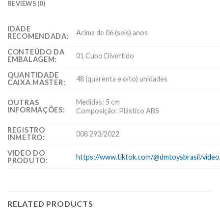
REVIEWS (0)
IDADE
Acima de 06 (seis) anos
RECOMENDADA:
CONTEÚDO DA
01 Cubo Divertido
EMBALAGEM:
QUANTIDADE
48 (quarenta e oito) unidades
CAIXA MASTER:
Medidas: 5 cm
OUTRAS
INFORMAÇÕES:
Composição: Plástico ABS
REGISTRO
008 293/2022
INMETRO:
VIDEO DO
https://www.tiktok.com/@dmtoysbrasil/vid
PRODUTO:
RELATED PRODUCTS