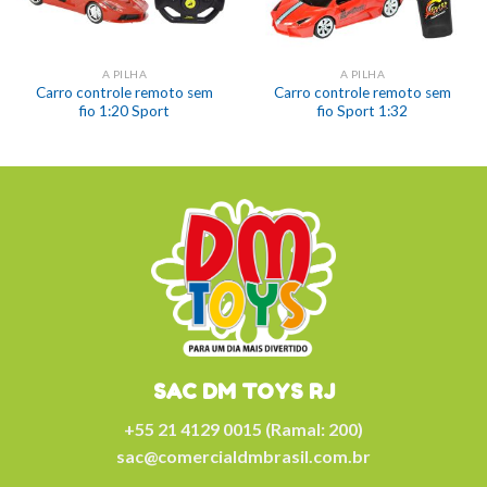
A PILHA
A PILHA
Carro controle remoto sem
Carro controle remoto sem
fio 1:20 Sport
fio Sport 1:32
SAC DM TOYS RJ
+55 21 4129 0015 (Ramal: 200)
sac@comercialdmbrasil.com.br