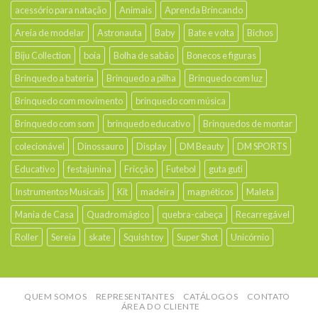
acessório para natação
Animais
Aprenda Brincando
Areia de modelar
Astronauta
Baby
Bate e volta
Bichos
Biju Collection
boia
Bolha de sabão
Bonecos e figuras
Brinquedo a bateria
Brinquedo a pilha
Brinquedo com luz
Brinquedo com movimento
brinquedo com música
Brinquedo com som
brinquedo educativo
Brinquedos de montar
colecionável
Dinossauro
Display
DM Beauty
DM SPORTS
Educativo
festajunina
Fricção
Futebol
guta guti
Instrumentos Musicais
Kit
madeira
magnéticos
Maleta
Mania de Casa
Quadro mágico
quebra-cabeça
Recarregável
Roller
Sereia
skate
Squish toy
Super Shot
Unicórnio
QUEM SOMOS
REPRESENTANTES
CATÁLOGOS
CONTATO
ÁREA DO CLIENTE