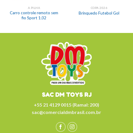
A PILHA
COPA 2026
Carro controle remoto sem
Brinquedo Futebol Gol
fio Sport 1:32
SAC DM TOYS RJ
+55 21 4129 0015 (Ramal: 200)
sac@comercialdmbrasil.com.br