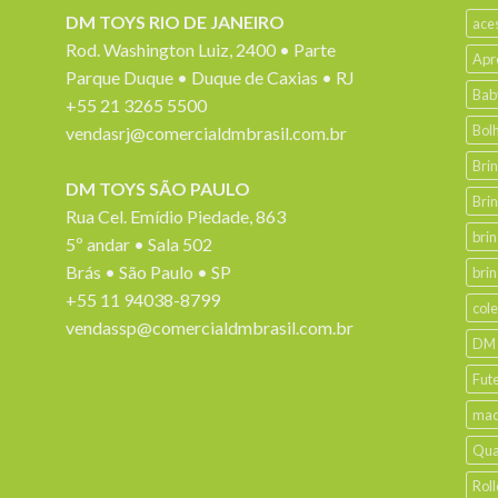
DM TOYS RIO DE JANEIRO
ace
Rod. Washington Luiz, 2400 • Parte
Apr
Parque Duque • Duque de Caxias • RJ
Bab
+55 21 3265 5500
Bol
vendasrj@comercialdmbrasil.com.br
Bri
DM TOYS SÃO PAULO
Bri
Rua Cel. Emídio Piedade, 863
bri
5º andar • Sala 502
Brás • São Paulo • SP
bri
+55 11 94038-8799
col
vendassp@comercialdmbrasil.com.br
DM
Fut
mad
Qua
Roll