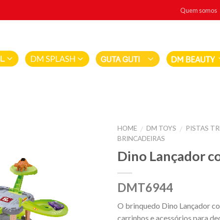
Quem somos
HOME
DM TOYS
PISTAS TR
/
/
BRINCADEIRAS
Dino Lançador 
DMT6944
O brinquedo Dino Lançador co
carrinhos e acessórios para dec