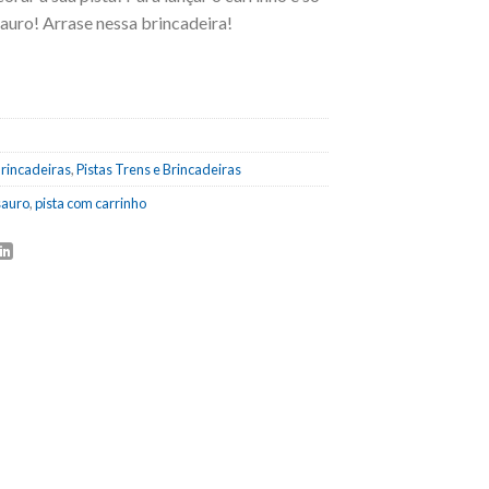
sauro! Arrase nessa brincadeira!
Brincadeiras
,
Pistas Trens e Brincadeiras
sauro
,
pista com carrinho