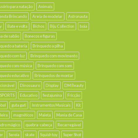
ssório para natação
Animais
enda Brincando
Areia de modelar
Astronauta
y
Bate e volta
Bichos
Biju Collection
boia
ha de sabão
Bonecos e figuras
nquedo a bateria
Brinquedo a pilha
nquedo com luz
Brinquedo com movimento
nquedo com música
Brinquedo com som
nquedo educativo
Brinquedos de montar
ecionável
Dinossauro
Display
DM Beauty
 SPORTS
Educativo
festajunina
Fricção
ebol
guta guti
Instrumentos Musicais
Kit
eira
magnéticos
Maleta
Mania de Casa
dro mágico
quebra-cabeça
Recarregável
er
Sereia
skate
Squish toy
Super Shot