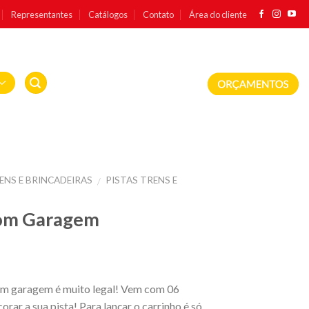
Representantes
Catálogos
Contato
Área do cliente
ENS E BRINCADEIRAS
PISTAS TRENS E
/
com Garagem
m garagem é muito legal! Vem com 06
orar a sua pista! Para lançar o carrinho é só