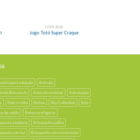
COPA 2026
o
Jogo Totó Super Craque
GS
ssório para natação
Animais
enda Brincando
Areia de modelar
Astronauta
y
Bate e volta
Bichos
Biju Collection
boia
ha de sabão
Bonecos e figuras
nquedo a bateria
Brinquedo a pilha
nquedo com luz
Brinquedo com movimento