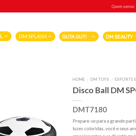
Quem somos
HOME
DM TOYS
ESPORTE E
/
/
Disco Ball DM S
DMT7180
Prepare-se para a grande par
luzes coloridas, você e seus a
emocionantes e se divertir mui