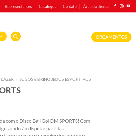
Representantes
Catálogos
Contato
Área do cliente
 LAZER
JOGOS E BRINQUEDOS ESPORTIVOS
/
PORTS
tida com o Disco Ball Gol DM SPORTS! Com
migos poderão disputar partidas
to! Ideal para quem ama futebol, pode ser