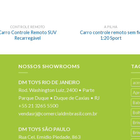
CONTROLE REMOTO
A PILHA
Carro Controle Remoto SUV
Carro controle remoto sem fi
Recarregável
1:20 Sport
NOSSOS SHOWROOMS
TA
DM TOYS RIO DE JANEIRO
ace
Rod. Washington Luiz, 2400 • Parte
Apr
Parque Duque • Duque de Caxias • RJ
Bab
+55 21 3265 5500
Bol
vendasrj@comercialdmbrasil.com.br
Bri
DM TOYS SÃO PAULO
Bri
Rua Cel. Emídio Piedade, 863