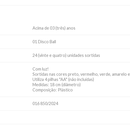
Acima de 03 (três) anos
01 Disco Ball
24 (vinte e quatro) unidades sortidas
Com luz!
Sortidas nas cores preto, vermelho, verde, amarelo e
Utiliza 4 pilhas "AA" (não incluídas)
Medidas: 18 cm (diâmetro)
Composição: Plástico
016 850/2024