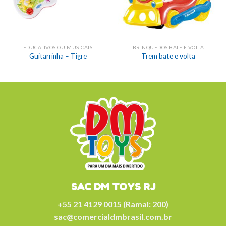
EDUCATIVOS OU MUSICAIS
BRINQUEDOS BATE E VOLTA
Guitarrinha – Tigre
Trem bate e volta
SAC DM TOYS RJ
+55 21 4129 0015 (Ramal: 200)
sac@comercialdmbrasil.com.br