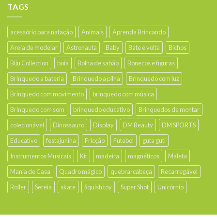
TAGS
acessório para natação
Animais
Aprenda Brincando
Areia de modelar
Astronauta
Baby
Bate e volta
Bichos
Biju Collection
boia
Bolha de sabão
Bonecos e figuras
Brinquedo a bateria
Brinquedo a pilha
Brinquedo com luz
Brinquedo com movimento
brinquedo com música
Brinquedo com som
brinquedo educativo
Brinquedos de montar
colecionável
Dinossauro
Display
DM Beauty
DM SPORTS
Educativo
festajunina
Fricção
Futebol
guta guti
Instrumentos Musicais
Kit
madeira
magnéticos
Maleta
Mania de Casa
Quadro mágico
quebra-cabeça
Recarregável
Roller
Sereia
skate
Squish toy
Super Shot
Unicórnio