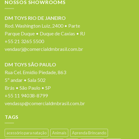
NOSSOS SHOWROOMS
DM TOYS RIO DE JANEIRO
Rod. Washington Luiz, 2400 • Parte
Parque Duque • Duque de Caxias • RJ
+55 21 3265 5500
vendasrj@comercialdmbrasil.com.br
DM TOYS SÃO PAULO
Rua Cel. Emídio Piedade, 863
5º andar • Sala 502
Brás • São Paulo • SP
+55 11 94038-8799
vendassp@comercialdmbrasil.com.br
TAGS
acessório para natação
Animais
Aprenda Brincando