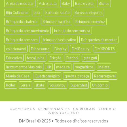
Areia de modelar
Astronauta
Baby
Bate e volta
Bichos
Biju Collection
boia
Bolha de sabão
Bonecos e figuras
Brinquedo a bateria
Brinquedo a pilha
Brinquedo com luz
Brinquedo com movimento
brinquedo com música
Brinquedo com som
brinquedo educativo
Brinquedos de montar
colecionável
Dinossauro
Display
DM Beauty
DM SPORTS
Educativo
festajunina
Fricção
Futebol
guta guti
Instrumentos Musicais
Kit
madeira
magnéticos
Maleta
Mania de Casa
Quadro mágico
quebra-cabeça
Recarregável
Roller
Sereia
skate
Squish toy
Super Shot
Unicórnio
QUEM SOMOS
REPRESENTANTES
CATÁLOGOS
CONTATO
ÁREA DO CLIENTE
DM Brasil © 2025 • Todos os direitos reservados