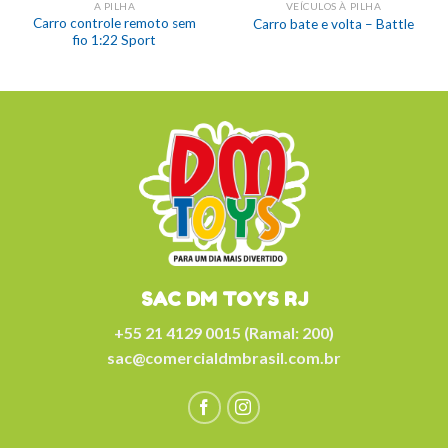
A PILHA
VEÍCULOS À PILHA
Carro controle remoto sem
Carro bate e volta – Battle
fio 1:22 Sport
SAC DM TOYS RJ
+55 21 4129 0015 (Ramal: 200)
sac@comercialdmbrasil.com.br