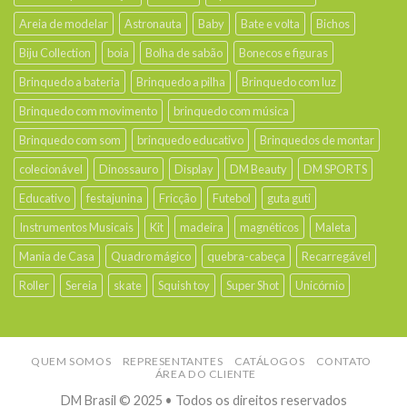
Areia de modelar
Astronauta
Baby
Bate e volta
Bichos
Biju Collection
boia
Bolha de sabão
Bonecos e figuras
Brinquedo a bateria
Brinquedo a pilha
Brinquedo com luz
Brinquedo com movimento
brinquedo com música
Brinquedo com som
brinquedo educativo
Brinquedos de montar
colecionável
Dinossauro
Display
DM Beauty
DM SPORTS
Educativo
festajunina
Fricção
Futebol
guta guti
Instrumentos Musicais
Kit
madeira
magnéticos
Maleta
Mania de Casa
Quadro mágico
quebra-cabeça
Recarregável
Roller
Sereia
skate
Squish toy
Super Shot
Unicórnio
QUEM SOMOS
REPRESENTANTES
CATÁLOGOS
CONTATO
ÁREA DO CLIENTE
DM Brasil © 2025 • Todos os direitos reservados