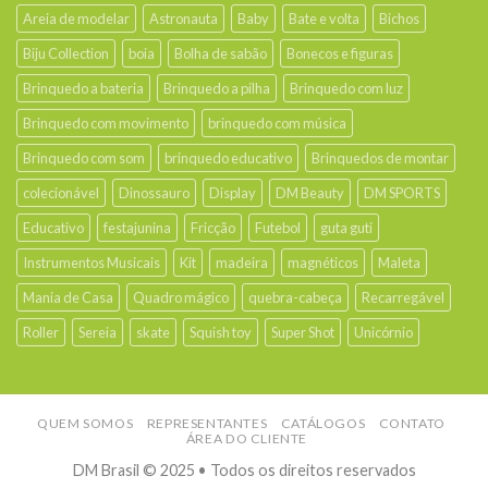
Areia de modelar
Astronauta
Baby
Bate e volta
Bichos
Biju Collection
boia
Bolha de sabão
Bonecos e figuras
Brinquedo a bateria
Brinquedo a pilha
Brinquedo com luz
Brinquedo com movimento
brinquedo com música
Brinquedo com som
brinquedo educativo
Brinquedos de montar
colecionável
Dinossauro
Display
DM Beauty
DM SPORTS
Educativo
festajunina
Fricção
Futebol
guta guti
Instrumentos Musicais
Kit
madeira
magnéticos
Maleta
Mania de Casa
Quadro mágico
quebra-cabeça
Recarregável
Roller
Sereia
skate
Squish toy
Super Shot
Unicórnio
QUEM SOMOS
REPRESENTANTES
CATÁLOGOS
CONTATO
ÁREA DO CLIENTE
DM Brasil © 2025 • Todos os direitos reservados