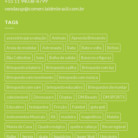
+55 11 94038-8799
vendassp@comercialdmbrasil.com.br
TAGS
acessório para natação
Animais
Aprenda Brincando
Areia de modelar
Astronauta
Baby
Bate e volta
Bichos
Biju Collection
boia
Bolha de sabão
Bonecos e figuras
Brinquedo a bateria
Brinquedo a pilha
Brinquedo com luz
Brinquedo com movimento
brinquedo com música
Brinquedo com som
brinquedo educativo
Brinquedos de montar
colecionável
Dinossauro
Display
DM Beauty
DM SPORTS
Educativo
festajunina
Fricção
Futebol
guta guti
Instrumentos Musicais
Kit
madeira
magnéticos
Maleta
Mania de Casa
Quadro mágico
quebra-cabeça
Recarregável
Roller
Sereia
skate
Squish toy
Super Shot
Unicórnio