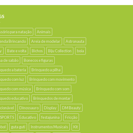
GS
ssório para natação
Animais
enda Brincando
Areia de modelar
Astronauta
y
Bate e volta
Bichos
Biju Collection
boia
ha de sabão
Bonecos e figuras
nquedo a bateria
Brinquedo a pilha
nquedo com luz
Brinquedo com movimento
nquedo com música
Brinquedo com som
nquedo educativo
Brinquedos de montar
ecionável
Dinossauro
Display
DM Beauty
 SPORTS
Educativo
festajunina
Fricção
ebol
guta guti
Instrumentos Musicais
Kit