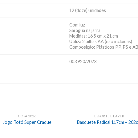
12 (doze) unidades
Com luz
Sai água na jarra
Medidas: 16,5 cm x 21 cm
Utiliza 2 pilhas AA (não incluídas)
Composição: Plásticos PP, PS e A
003 920/2023
COPA 2026
ESPORTE E LAZER
Jogo Totó Super Craque
Basquete Radical 117cm – 202