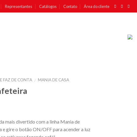
Representantes
Catálogos
Contato
Área do cliente
E FAZ DE CONTA
MANIA DE CASA
/
feteira
nda mais divertido com a linha Mania de
ra e gire o botão ON/OFF para acender a luz
o se estivesse fazendo café!