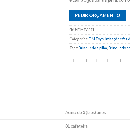
PEDIR ORÇAMENTO
SKU:
DMT6671
Categories:
DM Toys
,
Imitação e faz 
Tags:
Brinquedo a pilha
,
Brinquedo co
Acima de 3 (três) anos
01 cafeteira