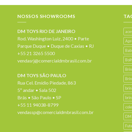
NOSSOS SHOWROOMS
TA
DM TOYS RIO DE JANEIRO
ace
Rod. Washington Luiz, 2400 • Parte
Apr
Parque Duque • Duque de Caxias • RJ
Bab
+55 21 3265 5500
Bol
vendasrj@comercialdmbrasil.com.br
Bri
DM TOYS SÃO PAULO
Bri
Rua Cel. Emídio Piedade, 863
bri
5º andar • Sala 502
Brás • São Paulo • SP
bri
+55 11 94038-8799
col
vendassp@comercialdmbrasil.com.br
DM
Fut