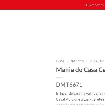
Quem somos
HOME
DM TOYS
IMITAÇÃO 
/
/
Mania de Casa Ca
DMT6671
Brincar de casinha vai ficar ai
Casa! Adicione água à cafetei
e cair a água para a jarra, com