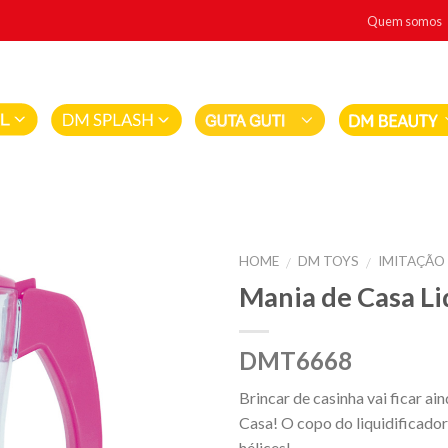
Quem somos
HOME
DM TOYS
IMITAÇÃO 
/
/
Mania de Casa Li
DMT6668
Brincar de casinha vai ficar ai
Casa! O copo do liquidificador 
hélices!