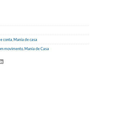
de conta
,
Mania de casa
om movimento
,
Mania de Casa