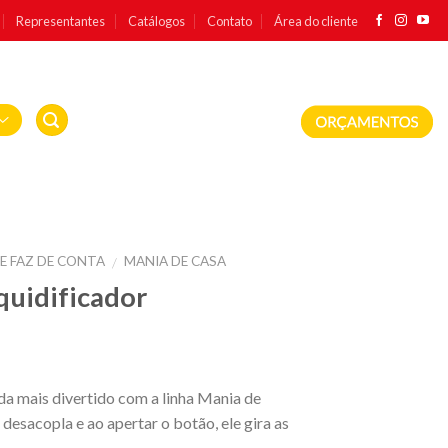
Representantes
Catálogos
Contato
Área do cliente
E FAZ DE CONTA
MANIA DE CASA
/
quidificador
nda mais divertido com a linha Mania de
desacopla e ao apertar o botão, ele gira as