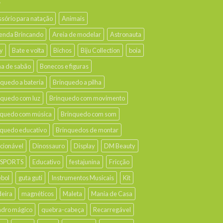
ssório para natação
Animais
enda Brincando
Areia de modelar
Astronauta
y
Bate e volta
Bichos
Biju Collection
boia
ha de sabão
Bonecos e figuras
nquedo a bateria
Brinquedo a pilha
nquedo com luz
Brinquedo com movimento
nquedo com música
Brinquedo com som
nquedo educativo
Brinquedos de montar
ecionável
Dinossauro
Display
DM Beauty
 SPORTS
Educativo
festajunina
Fricção
ebol
guta guti
Instrumentos Musicais
Kit
eira
magnéticos
Maleta
Mania de Casa
dro mágico
quebra-cabeça
Recarregável