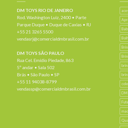
DM TOYS RIO DE JANEIRO
ace
Rod. Washington Luiz, 2400 • Parte
Apr
Parque Duque • Duque de Caxias • RJ
Bab
+55 21 3265 5500
Bol
vendasrj@comercialdmbrasil.com.br
Bri
DM TOYS SÃO PAULO
Bri
Rua Cel. Emídio Piedade, 863
bri
5º andar • Sala 502
Brás • São Paulo • SP
bri
+55 11 94038-8799
col
vendassp@comercialdmbrasil.com.br
DM
Fut
mad
Qua