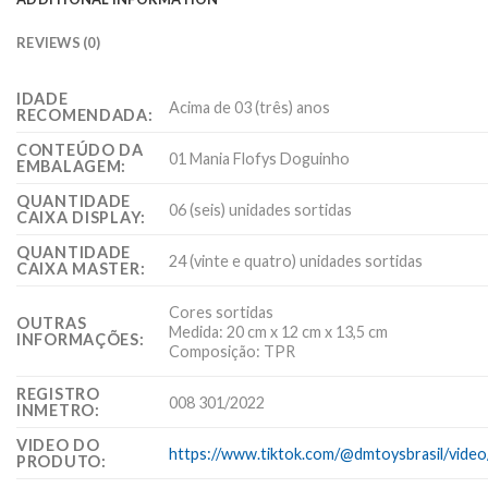
REVIEWS (0)
IDADE
Acima de 03 (três) anos
RECOMENDADA:
CONTEÚDO DA
01 Mania Flofys Doguinho
EMBALAGEM:
QUANTIDADE
06 (seis) unidades sortidas
CAIXA DISPLAY:
QUANTIDADE
24 (vinte e quatro) unidades sortidas
CAIXA MASTER:
Cores sortidas
OUTRAS
Medida: 20 cm x 12 cm x 13,5 cm
INFORMAÇÕES:
Composição: TPR
REGISTRO
008 301/2022
INMETRO:
VIDEO DO
https://www.tiktok.com/@dmtoysbrasil/vid
PRODUTO: