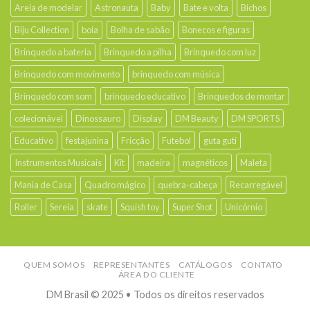
Areia de modelar
Astronauta
Baby
Bate e volta
Bichos
Biju Collection
boia
Bolha de sabão
Bonecos e figuras
Brinquedo a bateria
Brinquedo a pilha
Brinquedo com luz
Brinquedo com movimento
brinquedo com música
Brinquedo com som
brinquedo educativo
Brinquedos de montar
colecionável
Dinossauro
Display
DM Beauty
DM SPORTS
Educativo
festajunina
Fricção
Futebol
guta guti
Instrumentos Musicais
Kit
madeira
magnéticos
Maleta
Mania de Casa
Quadro mágico
quebra-cabeça
Recarregável
Roller
Sereia
skate
Squish toy
Super Shot
Unicórnio
QUEM SOMOS
REPRESENTANTES
CATÁLOGOS
CONTATO
ÁREA DO CLIENTE
DM Brasil © 2025 • Todos os direitos reservados