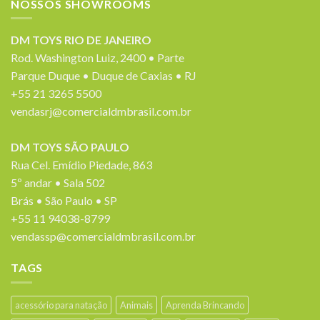
NOSSOS SHOWROOMS
DM TOYS RIO DE JANEIRO
Rod. Washington Luiz, 2400 • Parte
Parque Duque • Duque de Caxias • RJ
+55 21 3265 5500
vendasrj@comercialdmbrasil.com.br
DM TOYS SÃO PAULO
Rua Cel. Emídio Piedade, 863
5º andar • Sala 502
Brás • São Paulo • SP
+55 11 94038-8799
vendassp@comercialdmbrasil.com.br
TAGS
acessório para natação
Animais
Aprenda Brincando