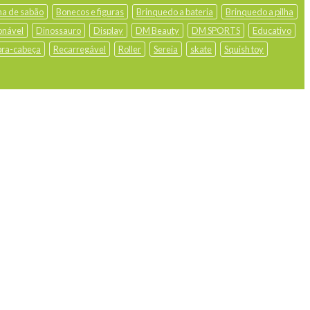
ha de sabão
Bonecos e figuras
Brinquedo a bateria
Brinquedo a pilha
onável
Dinossauro
Display
DM Beauty
DM SPORTS
Educativo
ra-cabeça
Recarregável
Roller
Sereia
skate
Squish toy