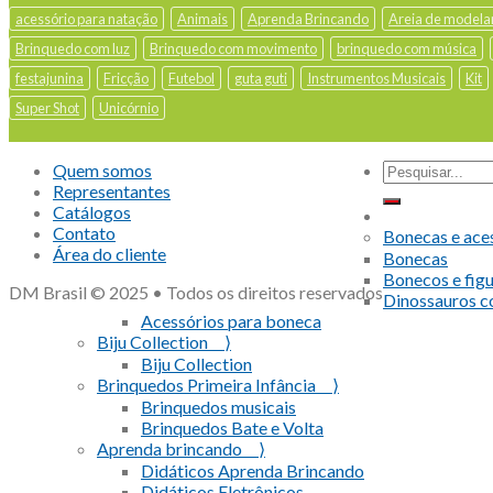
acessório para natação
Animais
Aprenda Brincando
Areia de modela
Brinquedo com luz
Brinquedo com movimento
brinquedo com música
festajunina
Fricção
Futebol
guta guti
Instrumentos Musicais
Kit
Super Shot
Unicórnio
Quem somos
Representantes
Catálogos
Contato
Bonecas e ace
Área do cliente
Bonecas
Bonecos e fig
DM Brasil © 2025 • Todos os direitos reservados
Dinossauros 
Acessórios para boneca
Biju Collection ⟩
Biju Collection
Brinquedos Primeira Infância ⟩
Brinquedos musicais
Brinquedos Bate e Volta
Aprenda brincando ⟩
Didáticos Aprenda Brincando
Didáticos Eletrônicos