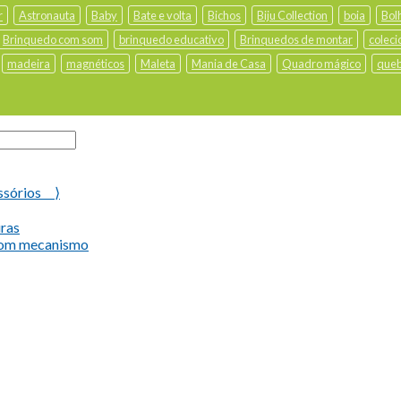
r
Astronauta
Baby
Bate e volta
Bichos
Biju Collection
boia
Bol
Brinquedo com som
brinquedo educativo
Brinquedos de montar
coleci
madeira
magnéticos
Maleta
Mania de Casa
Quadro mágico
queb
ssórios ⟩
uras
com mecanismo