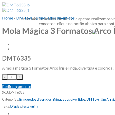
DM Toys info
Home
/
DM Toys
/
Brinquedos divertidos
Lembramos a nossos clientes que apenas realizamos ve
concorde, clique no botão abaixo para cont
Mola Mágica 3 Formatos Arco Í
DMT6335
A mola mágica 3 Formatos Arco Íris é linda, divertida e colorida!
Pedir orçamento
SKU:
DMT6335
Categories:
Brinquedos divertidos
,
Brinquedos divertidos
,
DM Toys
,
Um Arraiá
Tags:
Display
,
festajunina