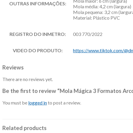
Mola maior: 6 cm (largura)
OUTRAS INFORMAÇÕES:
Mola média: 4,2 cm (largura)
Mola pequena: 3,2 cm (largur
Material: Plástico PVC
REGISTRO DO INMETRO:
003 770/2022
VIDEO DO PRODUTO:
https://www.tiktok.com/@d
Reviews
There are no reviews yet.
Be the first to review “Mola Mágica 3 Formatos Arco
You must be
logged in
to post a review.
Related products