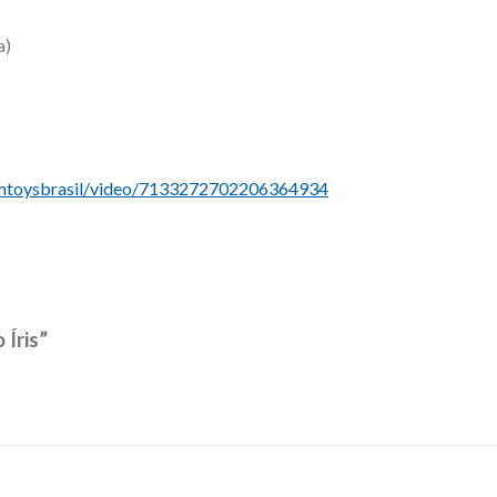
a)
mtoysbrasil/video/7133272702206364934
 Íris”