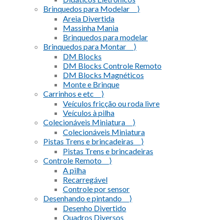
Brinquedos para Modelar ⟩
Areia Divertida
Massinha Mania
Brinquedos para modelar
Brinquedos para Montar ⟩
DM Blocks
DM Blocks Controle Remoto
DM Blocks Magnéticos
Monte e Brinque
Carrinhos e etc ⟩
Veículos fricção ou roda livre
Veículos à pilha
Colecionáveis Miniatura ⟩
Colecionáveis Miniatura
Pistas Trens e brincadeiras ⟩
Pistas Trens e brincadeiras
Controle Remoto ⟩
A pilha
Recarregável
Controle por sensor
Desenhando e pintando ⟩
Desenho Divertido
Quadros Diversos