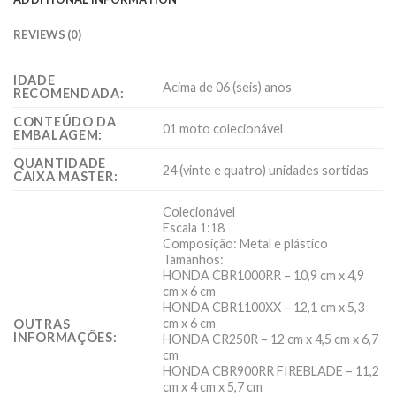
REVIEWS (0)
IDADE
Acima de 06 (seis) anos
RECOMENDADA:
CONTEÚDO DA
01 moto colecionável
EMBALAGEM:
QUANTIDADE
24 (vinte e quatro) unidades sortidas
CAIXA MASTER:
Colecionável
Escala 1:18
Composição: Metal e plástico
Tamanhos:
HONDA CBR1000RR – 10,9 cm x 4,9
cm x 6 cm
HONDA CBR1100XX – 12,1 cm x 5,3
cm x 6 cm
OUTRAS
INFORMAÇÕES:
HONDA CR250R – 12 cm x 4,5 cm x 6,7
cm
HONDA CBR900RR FIREBLADE – 11,2
cm x 4 cm x 5,7 cm