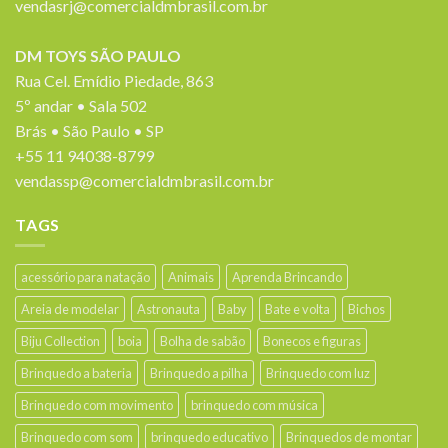
vendasrj@comercialdmbrasil.com.br
DM TOYS SÃO PAULO
Rua Cel. Emídio Piedade, 863
5º andar • Sala 502
Brás • São Paulo • SP
+55 11 94038-8799
vendassp@comercialdmbrasil.com.br
TAGS
acessório para natação
Animais
Aprenda Brincando
Areia de modelar
Astronauta
Baby
Bate e volta
Bichos
Biju Collection
boia
Bolha de sabão
Bonecos e figuras
Brinquedo a bateria
Brinquedo a pilha
Brinquedo com luz
Brinquedo com movimento
brinquedo com música
Brinquedo com som
brinquedo educativo
Brinquedos de montar