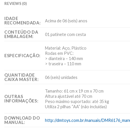
REVIEWS (0)
IDADE
Acima de 06 (seis) anos
RECOMENDADA:
CONTEÚDO DA
01 patinete com cesta
EMBALAGEM:
Material: Aço, Plástico
Rodas em PVC:
ESPECIFICAÇÃO:
> dianteira – 140 mm
> traseira – 110 mm
QUANTIDADE
06 (seis) unidades
CAIXA MASTER:
Tamanho: 61 cm x 19 cm x 70 cm
Altura ajustável até 70 cm
OUTRAS
INFORMAÇÕES:
Peso máximo suportado: até 35 kg
Utiliza 2 pilhas “AA” (não incluídas)
DOWNLOAD DO
http://dmtoys.com.br/manuais/DMR6176_manu
MANUAL: