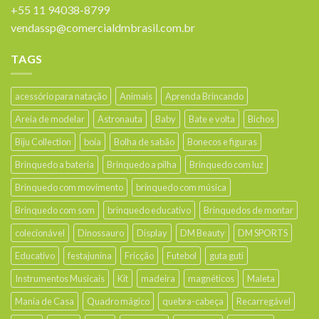
+55 11 94038-8799
vendassp@comercialdmbrasil.com.br
TAGS
acessório para natação
Animais
Aprenda Brincando
Areia de modelar
Astronauta
Baby
Bate e volta
Bichos
Biju Collection
boia
Bolha de sabão
Bonecos e figuras
Brinquedo a bateria
Brinquedo a pilha
Brinquedo com luz
Brinquedo com movimento
brinquedo com música
Brinquedo com som
brinquedo educativo
Brinquedos de montar
colecionável
Dinossauro
Display
DM Beauty
DM SPORTS
Educativo
festajunina
Fricção
Futebol
guta guti
Instrumentos Musicais
Kit
madeira
magnéticos
Maleta
Mania de Casa
Quadro mágico
quebra-cabeça
Recarregável