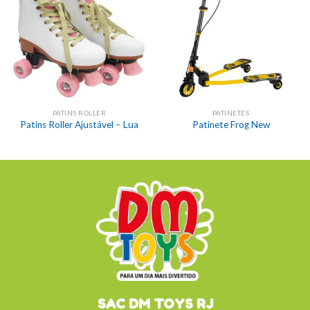
PATINS ROLLER
PATINETES
Patins Roller Ajustável – Lua
Patinete Frog New
SAC DM TOYS RJ