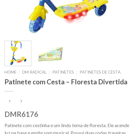
HOME
DM RADICAL
PATINETES
PATINETES DE CESTA
/
/
/
Patinete com Cesta – Floresta Divertida
DMR6176
Patinete com cestinha e um lindo tema de floresta. Ele acende
luz na base e emite som musical. Possui duas rodas traseiras,