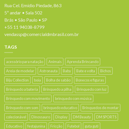
Rua Cel. Emídio Piedade, 863
5º andar • Sala 502
Brás • São Paulo • SP
+55 11 94038-8799
vendassp@comercialdmbrasil.com.br
TAGS
acessório para natação
Animais
Aprenda Brincando
Areia de modelar
Astronauta
Baby
Bate e volta
Bichos
Biju Collection
boia
Bolha de sabão
Bonecos e figuras
Brinquedo a bateria
Brinquedo a pilha
Brinquedo com luz
Brinquedo com movimento
brinquedo com música
Brinquedo com som
brinquedo educativo
Brinquedos de montar
colecionável
Dinossauro
Display
DM Beauty
DM SPORTS
Educativo
festajunina
Fricção
Futebol
guta guti