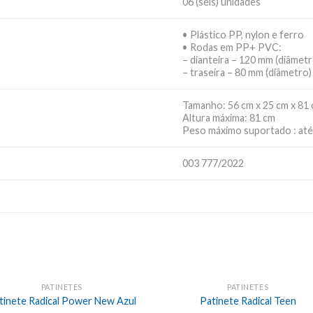
06 (seis) unidades
• Plástico PP, nylon e ferro
• Rodas em PP+ PVC:
– dianteira – 120 mm (diâmetr
– traseira – 80 mm (diâmetro)
Tamanho: 56 cm x 25 cm x 81
Altura máxima: 81 cm
Peso máximo suportado : até
003 777/2022
PATINETES
PATINETES
tinete Radical Power New Azul
Patinete Radical Teen