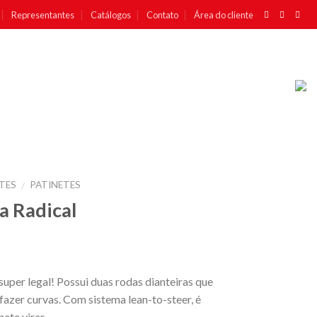
Representantes
Catálogos
Contato
Área do cliente
TES
PATINETES
/
a Radical
super legal! Possui duas rodas dianteiras que
 fazer curvas. Com sistema lean-to-steer, é
nete virar.