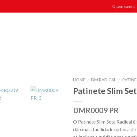
Quem somos
HOME
DM RADICAL
PATINE
/
/
Patinete Slim Set
DMR0009 PR
O Patinete Slim Seta Radical é 
dão mais facilidade na hora de
só inclinar o guidão para o pati