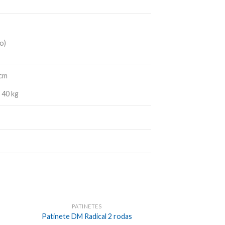
o)
 cm
 40 kg
PATINETES
Patinete DM Radical 2 rodas