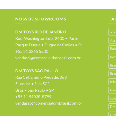
NOSSOS SHOWROOMS
TA
DM TOYS RIO DE JANEIRO
ace
Rod. Washington Luiz, 2400 • Parte
Apr
Parque Duque • Duque de Caxias • RJ
Bab
+55 21 3265 5500
Bol
vendasrj@comercialdmbrasil.com.br
Bri
DM TOYS SÃO PAULO
Bri
Rua Cel. Emídio Piedade, 863
bri
5º andar • Sala 502
Brás • São Paulo • SP
bri
+55 11 94038-8799
col
vendassp@comercialdmbrasil.com.br
DM
Fut