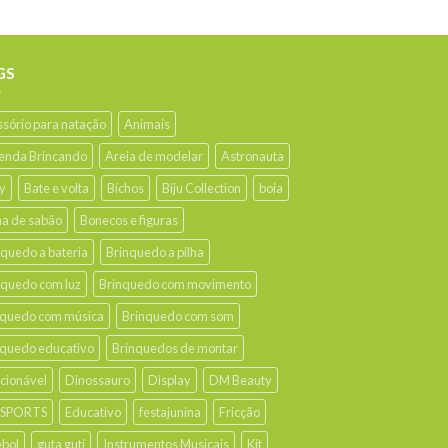
GS
ssório para natação
Animais
enda Brincando
Areia de modelar
Astronauta
y
Bate e volta
Bichos
Biju Collection
boia
ha de sabão
Bonecos e figuras
nquedo a bateria
Brinquedo a pilha
nquedo com luz
Brinquedo com movimento
nquedo com música
Brinquedo com som
nquedo educativo
Brinquedos de montar
ecionável
Dinossauro
Display
DM Beauty
 SPORTS
Educativo
festajunina
Fricção
ebol
guta guti
Instrumentos Musicais
Kit