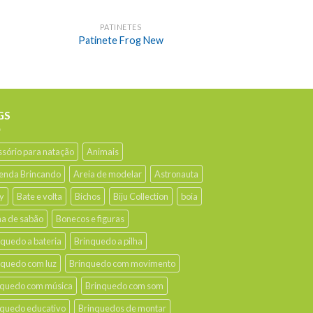
PATINETES
Patinete Frog New
GS
ssório para natação
Animais
enda Brincando
Areia de modelar
Astronauta
y
Bate e volta
Bichos
Biju Collection
boia
ha de sabão
Bonecos e figuras
nquedo a bateria
Brinquedo a pilha
nquedo com luz
Brinquedo com movimento
nquedo com música
Brinquedo com som
nquedo educativo
Brinquedos de montar