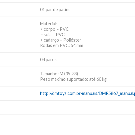
01 par de patins
Material:
> corpo – PVC
> sola – PVC
> cadarço – Poliéster
Rodas em PVC: 54 mm
04 pares
Tamanho: M (35-38)
Peso máximo suportado: até 60 kg
http://dmtoys.com.br/manuais/DMR5867_manual.