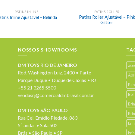
PATINS INLINE
PATINS ROLLER
Patins Roller Ajustável – Pink
atins Inline Ajustável – Belinda
Glitter
NOSSOS SHOWROOMS
TA
DM TOYS RIO DE JANEIRO
ace
Rod. Washington Luiz, 2400 • Parte
Apr
Parque Duque • Duque de Caxias • RJ
Bab
+55 21 3265 5500
Bol
vendasrj@comercialdmbrasil.com.br
Bri
DM TOYS SÃO PAULO
Bri
Rua Cel. Emídio Piedade, 863
bri
5º andar • Sala 502
Brás • São Paulo • SP
bri