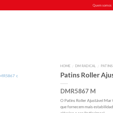
Quem somos
HOME
DM RADICAL
PATINS
/
/
Patins Roller Aju
DMR5867 M
O Patins Roller Ajustável Mar 
que fornecem mais estabilidade
clássico e cor lindíssimos!