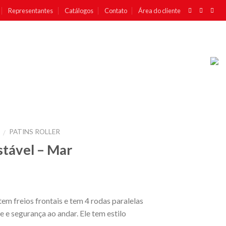
Representantes
Catálogos
Contato
Área do cliente
PATINS ROLLER
/
stável – Mar
tem freios frontais e tem 4 rodas paralelas
 e segurança ao andar. Ele tem estilo