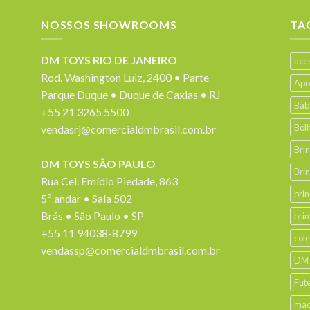
NOSSOS SHOWROOMS
TA
DM TOYS RIO DE JANEIRO
ace
Rod. Washington Luiz, 2400 • Parte
Apr
Parque Duque • Duque de Caxias • RJ
Bab
+55 21 3265 5500
Bol
vendasrj@comercialdmbrasil.com.br
Bri
DM TOYS SÃO PAULO
Bri
Rua Cel. Emídio Piedade, 863
bri
5º andar • Sala 502
Brás • São Paulo • SP
bri
+55 11 94038-8799
col
vendassp@comercialdmbrasil.com.br
DM
Fut
mad