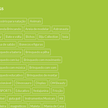
GS
ssório para natação
Animais
enda Brincando
Areia de modelar
Astronauta
y
Bate e volta
Bichos
Biju Collection
boia
ha de sabão
Bonecos e figuras
nquedo a bateria
Brinquedo a pilha
nquedo com luz
Brinquedo com movimento
nquedo com música
Brinquedo com som
nquedo educativo
Brinquedos de montar
ecionável
Dinossauro
Display
DM Beauty
 SPORTS
Educativo
festajunina
Fricção
ebol
guta guti
Instrumentos Musicais
Kit
eira
magnéticos
Maleta
Mania de Casa