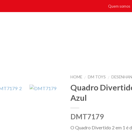
Quem somos
HOME
DM TOYS
DESENHAN
/
/
Quadro Divertido
Azul
DMT7179
O Quadro Divertido 2 em 1 é d