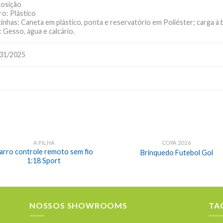
osição
o: Plástico
inhas: Caneta em plástico, ponta e reservatório em Poliéster; carga à
: Gesso, água e calcário.
31/2025
A PILHA
COPA 2026
arro controle remoto sem fio
Brinquedo Futebol Gol
1:18 Sport
NOSSOS SHOWROOMS
TA