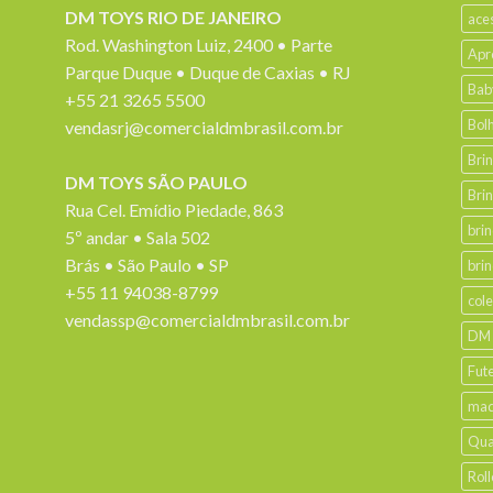
DM TOYS RIO DE JANEIRO
ace
Rod. Washington Luiz, 2400 • Parte
Apr
Parque Duque • Duque de Caxias • RJ
Bab
+55 21 3265 5500
Bol
vendasrj@comercialdmbrasil.com.br
Bri
DM TOYS SÃO PAULO
Bri
Rua Cel. Emídio Piedade, 863
bri
5º andar • Sala 502
Brás • São Paulo • SP
bri
+55 11 94038-8799
col
vendassp@comercialdmbrasil.com.br
DM
Fut
mad
Qua
Roll