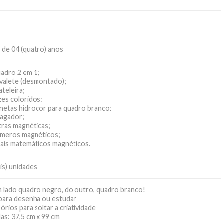
 de 04 (quatro) anos
adro 2 em 1;
valete (desmontado);
ateleira;
zes coloridos:
netas hidrocor para quadro branco;
agador;
tras magnéticas;
meros magnéticos;
nais matemáticos magnéticos.
eis) unidades
 lado quadro negro, do outro, quadro branco!
 para desenha ou estudar
órios para soltar a criatividade
as: 37,5 cm x 99 cm