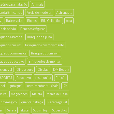
ssório para natação
Animais
enda Brincando
Areia de modelar
Astronauta
y
Bate e volta
Bichos
Biju Collection
boia
ha de sabão
Bonecos e figuras
nquedo a bateria
Brinquedo a pilha
nquedo com luz
Brinquedo com movimento
nquedo com música
Brinquedo com som
nquedo educativo
Brinquedos de montar
ecionável
Dinossauro
Display
DM Beauty
 SPORTS
Educativo
festajunina
Fricção
ebol
guta guti
Instrumentos Musicais
Kit
eira
magnéticos
Maleta
Mania de Casa
dro mágico
quebra-cabeça
Recarregável
er
Sereia
skate
Squish toy
Super Shot