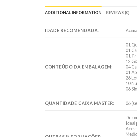
ADDITIONAL INFORMATION
REVIEWS (0)
IDADE RECOMENDADA:
Acima
01 Qu
01 Ca
01 Pr
12 Gi
CONTEÚDO DA EMBALAGEM:
04 Ca
01 Ap
26 Le
10 Nú
06 Si
QUANTIDADE CAIXA MASTER:
06 (s
De um
Ideal
Acess
Medid
OUTRAS INFORMAÇÕES: