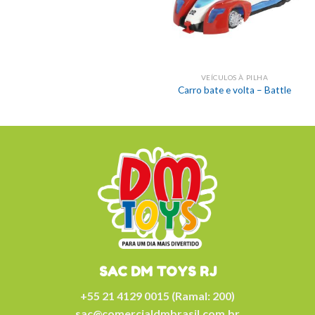
VEÍCULOS À PILHA
Carro bate e volta – Battle
SAC DM TOYS RJ
+55 21 4129 0015 (Ramal: 200)
sac@comercialdmbrasil.com.br