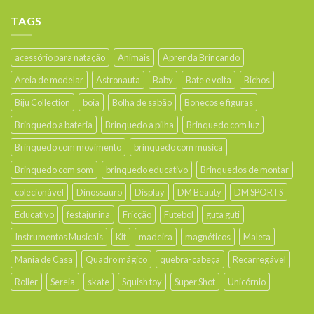
TAGS
acessório para natação
Animais
Aprenda Brincando
Areia de modelar
Astronauta
Baby
Bate e volta
Bichos
Biju Collection
boia
Bolha de sabão
Bonecos e figuras
Brinquedo a bateria
Brinquedo a pilha
Brinquedo com luz
Brinquedo com movimento
brinquedo com música
Brinquedo com som
brinquedo educativo
Brinquedos de montar
colecionável
Dinossauro
Display
DM Beauty
DM SPORTS
Educativo
festajunina
Fricção
Futebol
guta guti
Instrumentos Musicais
Kit
madeira
magnéticos
Maleta
Mania de Casa
Quadro mágico
quebra-cabeça
Recarregável
Roller
Sereia
skate
Squish toy
Super Shot
Unicórnio