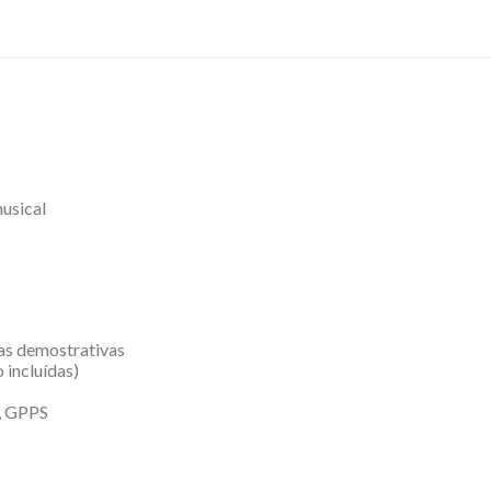
usical
as demostrativas
o incluídas)
, GPPS