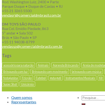
Rod. Washington Luiz, 2400 • Parte
Parque Duque • Duque de Caxias • RJ
+55 21 3265 5500
vendasrj@comercialdmbrasil.com.br
DM TOYS SÃO PAULO
Rua Cel. Emídio Piedade, 863
5º andar • Sala 502
Brás • São Paulo • SP
+55 11 94038-8799
vendassp@comercialdmbrasil.com.br
Tags
acessório para natação
Animais
Aprenda Brincando
Areia de modela
Brinquedo com luz
Brinquedo com movimento
brinquedo com música
festajunina
Fricção
Futebol
guta guti
Instrumentos Musicais
Kit
Super Shot
Unicórnio
Quem somos
Representantes