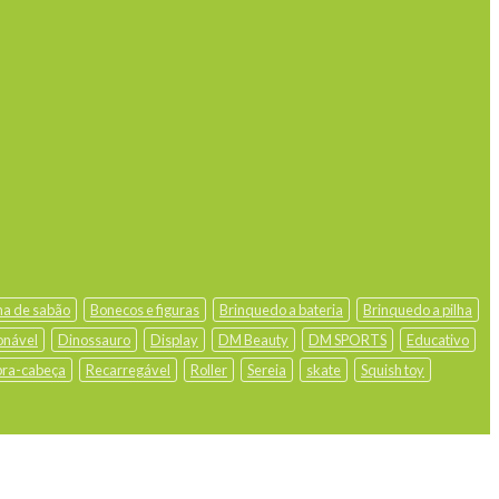
ha de sabão
Bonecos e figuras
Brinquedo a bateria
Brinquedo a pilha
onável
Dinossauro
Display
DM Beauty
DM SPORTS
Educativo
ra-cabeça
Recarregável
Roller
Sereia
skate
Squish toy