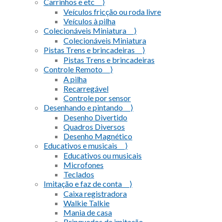
Carrinhos e etc ⟩
Veículos fricção ou roda livre
Veículos à pilha
Colecionáveis Miniatura ⟩
Colecionáveis Miniatura
Pistas Trens e brincadeiras ⟩
Pistas Trens e brincadeiras
Controle Remoto ⟩
A pilha
Recarregável
Controle por sensor
Desenhando e pintando ⟩
Desenho Divertido
Quadros Diversos
Desenho Magnético
Educativos e musicais ⟩
Educativos ou musicais
Microfones
Teclados
Imitação e faz de conta ⟩
Caixa registradora
Walkie Talkie
Mania de casa
Brinquedos de imitação