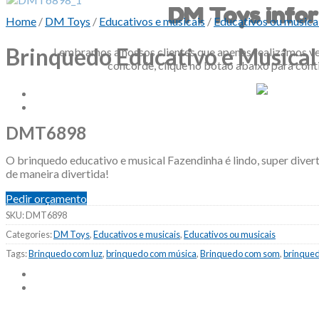
DM Toys info
Home
/
DM Toys
/
Educativos e musicais
/
Educativos ou musica
Brinquedo Educativo e Musica
Lembramos a nossos clientes que apenas realizamos ve
concorde, clique no botão abaixo para cont
DMT6898
O brinquedo educativo e musical Fazendinha é lindo, super divert
de maneira divertida!
Pedir orçamento
SKU:
DMT6898
Categories:
DM Toys
,
Educativos e musicais
,
Educativos ou musicais
Tags:
Brinquedo com luz
,
brinquedo com música
,
Brinquedo com som
,
brinqued