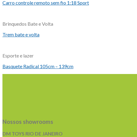
Carro controle remoto sem fio 1:18 Sport
Brinquedos Bate e Volta
Trem bate e volta
Esporte e lazer
Basquete Radical 105cm – 139cm
Nossos showrooms
DM TOYS RIO DE JANEIRO