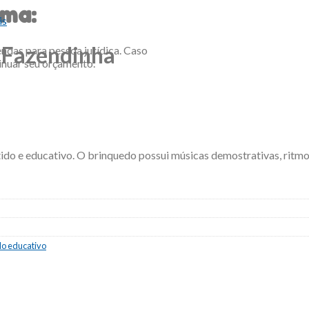
rma:
is
l Fazendinha
ndas para pessoa jurídica. Caso
inuar seu orçamento.
ido e educativo. O brinquedo possui músicas demostrativas, ritmos,
o educativo