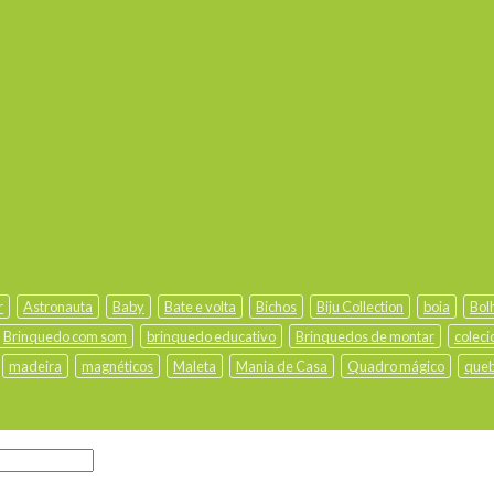
r
Astronauta
Baby
Bate e volta
Bichos
Biju Collection
boia
Bol
Brinquedo com som
brinquedo educativo
Brinquedos de montar
coleci
madeira
magnéticos
Maleta
Mania de Casa
Quadro mágico
queb