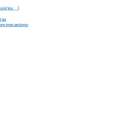
ssórios ⟩
uras
com mecanismo