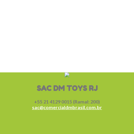
SAC DM TOYS RJ
+55 21 4129 0015 (Ramal: 200)
sac@comercialdmbrasil.com.br