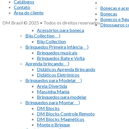
Catálogos
Contato
Bonecas e ace
Área do cliente
Bonecas
Bonecos e fig
DM Brasil © 2025 • Todos os direitos reservados
Dinossauros 
Acessórios para boneca
Biju Collection ⟩
Biju Collection
Brinquedos Primeira Infância ⟩
Brinquedos musicais
Brinquedos Bate e Volta
Aprenda brincando ⟩
Didáticos Aprenda Brincando
Didáticos Eletrônicos
Brinquedos para Modelar ⟩
Areia Divertida
Massinha Mania
Brinquedos para modelar
Brinquedos para Montar ⟩
DM Blocks
DM Blocks Controle Remoto
DM Blocks Magnéticos
Monte e Brinque