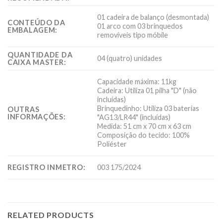
01 cadeira de balanço (desmontada)
CONTEÚDO DA
01 arco com 03 brinquedos
EMBALAGEM:
removíveis tipo móbile
QUANTIDADE DA
04 (quatro) unidades
CAIXA MASTER:
Capacidade máxima: 11kg
Cadeira: Utiliza 01 pilha "D" (não
incluídas)
Brinquedinho: Utiliza 03 baterias
OUTRAS
INFORMAÇÕES:
"AG13/LR44" (incluídas)
Medida: 51 cm x 70 cm x 63 cm
Composição do tecido: 100%
Poliéster
REGISTRO INMETRO:
003 175/2024
RELATED PRODUCTS