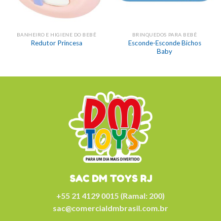
BANHEIRO E HIGIENE DO BEBÊ
BRINQUEDOS PARA BEBÊ
Esconde-Esconde Bichos
Redutor Princesa
Baby
SAC DM TOYS RJ
+55 21 4129 0015 (Ramal: 200)
sac@comercialdmbrasil.com.br