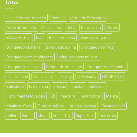
TAGS
acessório para natação
Animais
Aprenda Brincando
Areia de modelar
Astronauta
Baby
Bate e volta
Bichos
Biju Collection
boia
Bolha de sabão
Bonecos e figuras
Brinquedo a bateria
Brinquedo a pilha
Brinquedo com luz
Brinquedo com movimento
brinquedo com música
Brinquedo com som
brinquedo educativo
Brinquedos de montar
colecionável
Dinossauro
Display
DM Beauty
DM SPORTS
Educativo
festajunina
Fricção
Futebol
guta guti
Instrumentos Musicais
Kit
madeira
magnéticos
Maleta
Mania de Casa
Quadro mágico
quebra-cabeça
Recarregável
Roller
Sereia
skate
Squish toy
Super Shot
Unicórnio