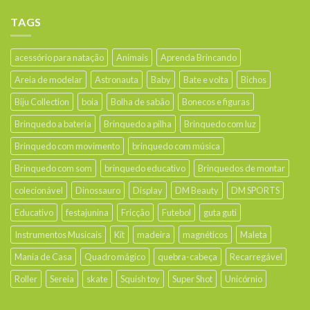
TAGS
acessório para natação
Animais
Aprenda Brincando
Areia de modelar
Astronauta
Baby
Bate e volta
Bichos
Biju Collection
boia
Bolha de sabão
Bonecos e figuras
Brinquedo a bateria
Brinquedo a pilha
Brinquedo com luz
Brinquedo com movimento
brinquedo com música
Brinquedo com som
brinquedo educativo
Brinquedos de montar
colecionável
Dinossauro
Display
DM Beauty
DM SPORTS
Educativo
festajunina
Fricção
Futebol
guta guti
Instrumentos Musicais
Kit
madeira
magnéticos
Maleta
Mania de Casa
Quadro mágico
quebra-cabeça
Recarregável
Roller
Sereia
skate
Squish toy
Super Shot
Unicórnio