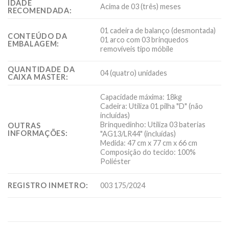
IDADE
Acima de 03 (três) meses
RECOMENDADA:
01 cadeira de balanço (desmontada)
CONTEÚDO DA
01 arco com 03 brinquedos
EMBALAGEM:
removíveis tipo móbile
QUANTIDADE DA
04 (quatro) unidades
CAIXA MASTER:
Capacidade máxima: 18kg
Cadeira: Utiliza 01 pilha "D" (não
incluídas)
Brinquedinho: Utiliza 03 baterias
OUTRAS
INFORMAÇÕES:
"AG13/LR44" (incluídas)
Medida: 47 cm x 77 cm x 66 cm
Composição do tecido: 100%
Poliéster
REGISTRO INMETRO:
003 175/2024