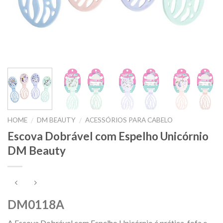
HOME
DM BEAUTY
ACESSÓRIOS PARA CABELO
/
/
Escova Dobrável com Espelho Unicórnio
DM Beauty
DM0118A
A Escova Dobrável com Espelho Unicórnio é prática, fofa e