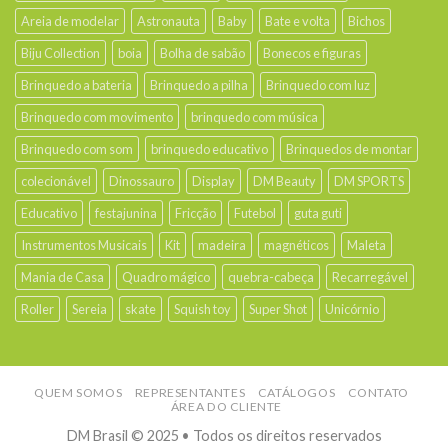
Areia de modelar
Astronauta
Baby
Bate e volta
Bichos
Biju Collection
boia
Bolha de sabão
Bonecos e figuras
Brinquedo a bateria
Brinquedo a pilha
Brinquedo com luz
Brinquedo com movimento
brinquedo com música
Brinquedo com som
brinquedo educativo
Brinquedos de montar
colecionável
Dinossauro
Display
DM Beauty
DM SPORTS
Educativo
festajunina
Fricção
Futebol
guta guti
Instrumentos Musicais
Kit
madeira
magnéticos
Maleta
Mania de Casa
Quadro mágico
quebra-cabeça
Recarregável
Roller
Sereia
skate
Squish toy
Super Shot
Unicórnio
QUEM SOMOS
REPRESENTANTES
CATÁLOGOS
CONTATO
ÁREA DO CLIENTE
DM Brasil © 2025 • Todos os direitos reservados