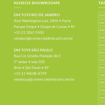
NOSSOS SHOWROOMS
TA
DM TOYS RIO DE JANEIRO
ace
Rod. Washington Luiz, 2400 • Parte
Apr
Parque Duque • Duque de Caxias • RJ
Bab
+55 21 3265 5500
Bol
vendasrj@comercialdmbrasil.com.br
Bri
DM TOYS SÃO PAULO
Bri
Rua Cel. Emídio Piedade, 863
bri
5º andar • Sala 502
Brás • São Paulo • SP
bri
+55 11 94038-8799
col
vendassp@comercialdmbrasil.com.br
DM
Fut
mad
Qua