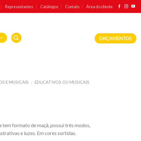
Representantes
Catálogos
Contato
Área do cliente
S E MUSICAIS
EDUCATIVOS OU MUSICAIS
/
la tem formato de maçã, possui três modos,
trativas e luzes. Em cores sortidas.