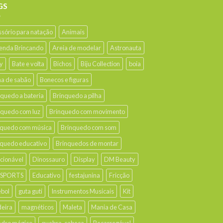
GS
ssório para natação
Animais
enda Brincando
Areia de modelar
Astronauta
y
Bate e volta
Bichos
Biju Collection
boia
ha de sabão
Bonecos e figuras
nquedo a bateria
Brinquedo a pilha
nquedo com luz
Brinquedo com movimento
nquedo com música
Brinquedo com som
nquedo educativo
Brinquedos de montar
ecionável
Dinossauro
Display
DM Beauty
 SPORTS
Educativo
festajunina
Fricção
ebol
guta guti
Instrumentos Musicais
Kit
eira
magnéticos
Maleta
Mania de Casa
dro mágico
quebra-cabeça
Recarregável