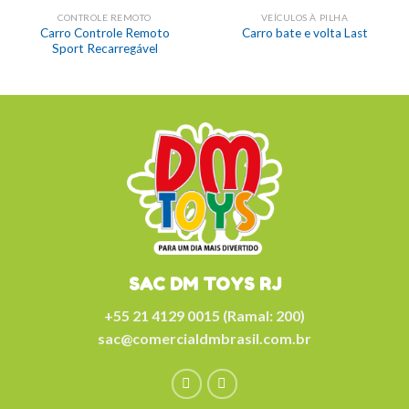
CONTROLE REMOTO
VEÍCULOS À PILHA
Carro Controle Remoto
Carro bate e volta Last
Sport Recarregável
SAC DM TOYS RJ
+55 21 4129 0015 (Ramal: 200)
sac@comercialdmbrasil.com.br