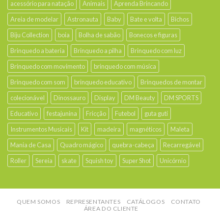
acessório para natação
Animais
Aprenda Brincando
Areia de modelar
Astronauta
Baby
Bate e volta
Bichos
Biju Collection
boia
Bolha de sabão
Bonecos e figuras
Brinquedo a bateria
Brinquedo a pilha
Brinquedo com luz
Brinquedo com movimento
brinquedo com música
Brinquedo com som
brinquedo educativo
Brinquedos de montar
colecionável
Dinossauro
Display
DM Beauty
DM SPORTS
Educativo
festajunina
Fricção
Futebol
guta guti
Instrumentos Musicais
Kit
madeira
magnéticos
Maleta
Mania de Casa
Quadro mágico
quebra-cabeça
Recarregável
Roller
Sereia
skate
Squish toy
Super Shot
Unicórnio
QUEM SOMOS
REPRESENTANTES
CATÁLOGOS
CONTATO
ÁREA DO CLIENTE