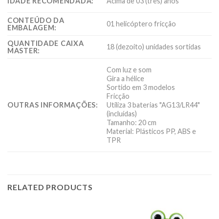
IDADE RECOMENDADA:
Acima de 03 (três) anos
CONTEÚDO DA
01 helicóptero fricção
EMBALAGEM:
QUANTIDADE CAIXA
18 (dezoito) unidades sortidas
MASTER:
Com luz e som
Gira a hélice
Sortido em 3 modelos
Fricção
OUTRAS INFORMAÇÕES:
Utiliza 3 baterias "AG13/LR44"
(incluídas)
Tamanho: 20 cm
Material: Plásticos PP, ABS e
TPR
RELATED PRODUCTS