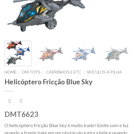
HOME
DM TOYS
CARRINHOS E ETC
VEÍCULOS À PILHA
/
/
/
Helicóptero Fricção Blue Sky
DMT6623
O helicóptero fricção Blue Sky é muito irado! Emite som e luz
quando a frente bate em um obstáculo e gira a hélice quando