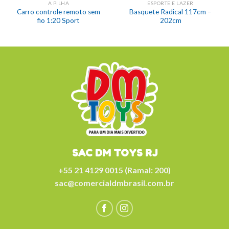
A PILHA
ESPORTE E LAZER
Carro controle remoto sem
Basquete Radical 117cm –
fio 1:20 Sport
202cm
SAC DM TOYS RJ
+55 21 4129 0015 (Ramal: 200)
sac@comercialdmbrasil.com.br