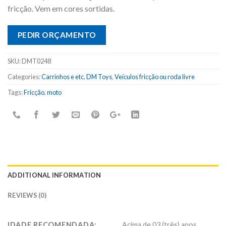
fricção. Vem em cores sortidas.
PEDIR ORÇAMENTO
SKU:
DMT0248
Categories:
Carrinhos e etc
,
DM Toys
,
Veículos fricção ou roda livre
Tags:
Fricção
,
moto
ADDITIONAL INFORMATION
REVIEWS (0)
IDADE RECOMENDADA:
Acima de 03 (três) anos