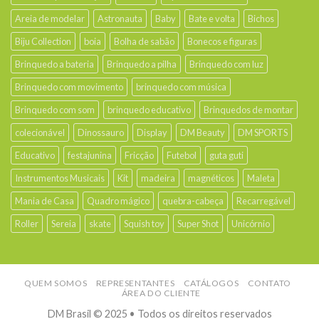
Areia de modelar
Astronauta
Baby
Bate e volta
Bichos
Biju Collection
boia
Bolha de sabão
Bonecos e figuras
Brinquedo a bateria
Brinquedo a pilha
Brinquedo com luz
Brinquedo com movimento
brinquedo com música
Brinquedo com som
brinquedo educativo
Brinquedos de montar
colecionável
Dinossauro
Display
DM Beauty
DM SPORTS
Educativo
festajunina
Fricção
Futebol
guta guti
Instrumentos Musicais
Kit
madeira
magnéticos
Maleta
Mania de Casa
Quadro mágico
quebra-cabeça
Recarregável
Roller
Sereia
skate
Squish toy
Super Shot
Unicórnio
QUEM SOMOS
REPRESENTANTES
CATÁLOGOS
CONTATO
ÁREA DO CLIENTE
DM Brasil © 2025 • Todos os direitos reservados