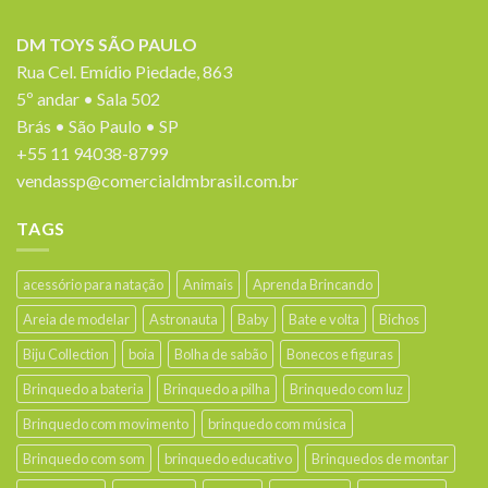
DM TOYS SÃO PAULO
Rua Cel. Emídio Piedade, 863
5º andar • Sala 502
Brás • São Paulo • SP
+55 11 94038-8799
vendassp@comercialdmbrasil.com.br
TAGS
acessório para natação
Animais
Aprenda Brincando
Areia de modelar
Astronauta
Baby
Bate e volta
Bichos
Biju Collection
boia
Bolha de sabão
Bonecos e figuras
Brinquedo a bateria
Brinquedo a pilha
Brinquedo com luz
Brinquedo com movimento
brinquedo com música
Brinquedo com som
brinquedo educativo
Brinquedos de montar