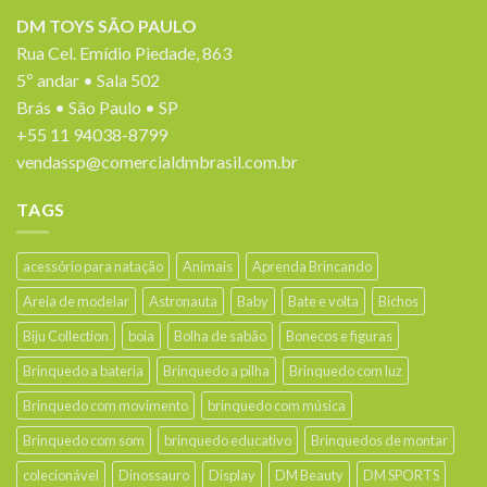
DM TOYS SÃO PAULO
Rua Cel. Emídio Piedade, 863
5º andar • Sala 502
Brás • São Paulo • SP
+55 11 94038-8799
vendassp@comercialdmbrasil.com.br
TAGS
acessório para natação
Animais
Aprenda Brincando
Areia de modelar
Astronauta
Baby
Bate e volta
Bichos
Biju Collection
boia
Bolha de sabão
Bonecos e figuras
Brinquedo a bateria
Brinquedo a pilha
Brinquedo com luz
Brinquedo com movimento
brinquedo com música
Brinquedo com som
brinquedo educativo
Brinquedos de montar
colecionável
Dinossauro
Display
DM Beauty
DM SPORTS