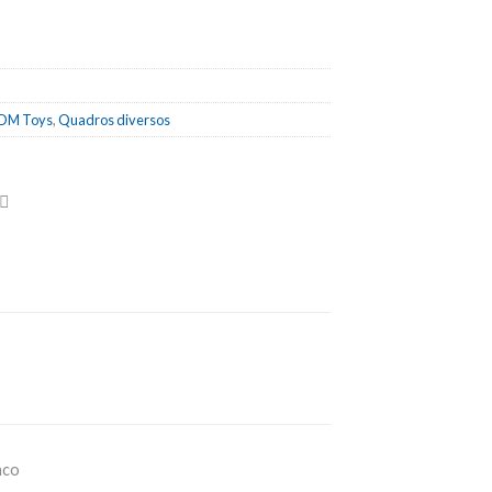
DM Toys
,
Quadros diversos
nco