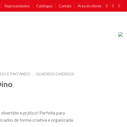
Representantes
Catálogos
Contato
Área do cliente
DO E PINTANDO
QUADROS DIVERSOS
/
Dino
ivertido e prático! Perfeita para
recados de forma criativa e organizada.