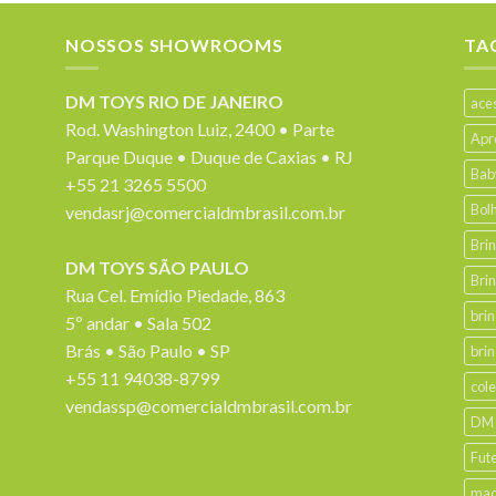
NOSSOS SHOWROOMS
TA
DM TOYS RIO DE JANEIRO
ace
Rod. Washington Luiz, 2400 • Parte
Apr
Parque Duque • Duque de Caxias • RJ
Bab
+55 21 3265 5500
Bol
vendasrj@comercialdmbrasil.com.br
Bri
DM TOYS SÃO PAULO
Bri
Rua Cel. Emídio Piedade, 863
bri
5º andar • Sala 502
Brás • São Paulo • SP
bri
+55 11 94038-8799
col
vendassp@comercialdmbrasil.com.br
DM
Fut
mad