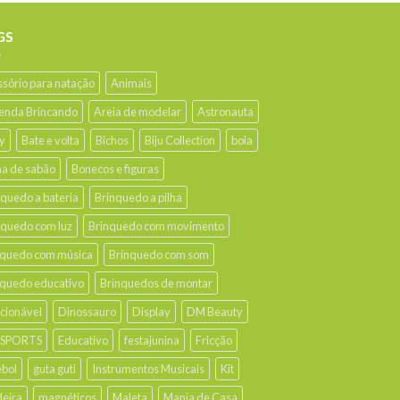
GS
ssório para natação
Animais
enda Brincando
Areia de modelar
Astronauta
y
Bate e volta
Bichos
Biju Collection
boia
ha de sabão
Bonecos e figuras
nquedo a bateria
Brinquedo a pilha
nquedo com luz
Brinquedo com movimento
nquedo com música
Brinquedo com som
nquedo educativo
Brinquedos de montar
ecionável
Dinossauro
Display
DM Beauty
 SPORTS
Educativo
festajunina
Fricção
ebol
guta guti
Instrumentos Musicais
Kit
eira
magnéticos
Maleta
Mania de Casa